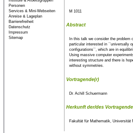
Institute & Arbeitsgruppen
Personen
Services & Mini-Webseiten
M 1011
Anreise & Lageplan
Barrierefreiheit
Abstract
Datenschutz
Impressum
Sitemap
In this talk we consider the problem 
particular interested in ``universally
configurations``, which are in equili
Using massive computer experiments w
interesting structure and there is ho
without symmetries.
Vortragende(r)
Dr. Achill Schuermann
Herkunft der/des Vortragend
Fakultät für Mathematik, Universitä