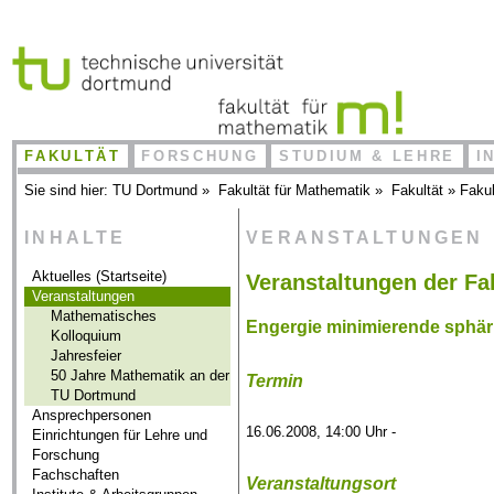
FAKULTÄT
FORSCHUNG
STUDIUM & LEHRE
I
Sie sind hier:
TU Dortmund
»
Fakultät für Mathematik
»
Fakultät
»
Fakul
INHALTE
VERANSTALTUNGEN
Aktuelles (Startseite)
Veranstaltungen der Fa
Veranstaltungen
Mathematisches
Engergie minimierende sphär
Kolloquium
Jahresfeier
50 Jahre Mathematik an der
Termin
TU Dortmund
Ansprechpersonen
16.06.2008, 14:00 Uhr -
Einrichtungen für Lehre und
Forschung
Fachschaften
Veranstaltungsort