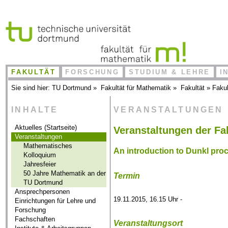
FAKULTÄT
FORSCHUNG
STUDIUM & LEHRE
I
Sie sind hier:
TU Dortmund
»
Fakultät für Mathematik
»
Fakultät
»
Fakul
INHALTE
VERANSTALTUNGEN
Aktuelles (Startseite)
Veranstaltungen der Fa
Veranstaltungen
Mathematisches
An introduction to Dunkl pro
Kolloquium
Jahresfeier
50 Jahre Mathematik an der
Termin
TU Dortmund
Ansprechpersonen
19.11.2015, 16.15 Uhr -
Einrichtungen für Lehre und
Forschung
Fachschaften
Veranstaltungsort