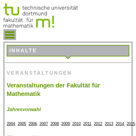
INHALTE
VERANSTALTUNGEN
Veranstaltungen der Fakultät für
Mathematik
Jahresvorwahl
2004
2005
2006
2007
2008
2009
2010
2011
2012
2013
2014
2015