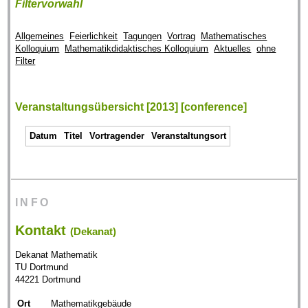
Filtervorwahl
Allgemeines
Feierlichkeit
Tagungen
Vortrag
Mathematisches
Kolloquium
Mathematikdidaktisches Kolloquium
Aktuelles
ohne
Filter
Veranstaltungsübersicht [2013] [conference]
Datum
Titel
Vortragender
Veranstaltungsort
INFO
Kontakt
(Dekanat)
Dekanat Mathematik
TU Dortmund
44221 Dortmund
Ort
Mathematikgebäude