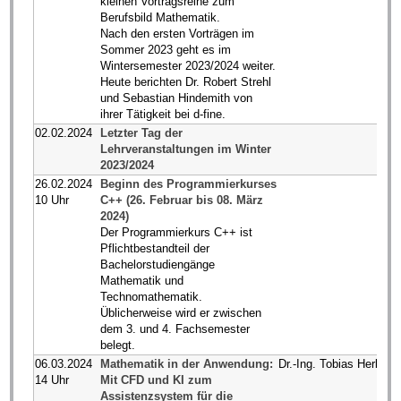
kleinen Vortragsreihe zum
Berufsbild Mathematik.
Nach den ersten Vorträgen im
Sommer 2023 geht es im
Wintersemester 2023/2024 weiter.
Heute berichten Dr. Robert Strehl
und Sebastian Hindemith von
ihrer Tätigkeit bei d-fine.
02.02.2024
Letzter Tag der
Lehrveranstaltungen im Winter
2023/2024
26.02.2024
Beginn des Programmierkurses
10 Uhr
C++ (26. Februar bis 08. März
2024)
Der Programmierkurs C++ ist
Pflichtbestandteil der
Bachelorstudiengänge
Mathematik und
Technomathematik.
Üblicherweise wird er zwischen
dem 3. und 4. Fachsemester
belegt.
06.03.2024
Mathematik in der Anwendung:
Dr.-Ing. Tobias Herken
14 Uhr
Mit CFD und KI zum
Assistenzsystem für die