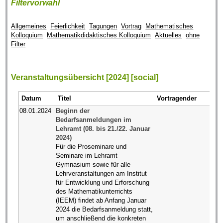
Filtervorwahl
Allgemeines
Feierlichkeit
Tagungen
Vortrag
Mathematisches
Kolloquium
Mathematikdidaktisches Kolloquium
Aktuelles
ohne
Filter
Veranstaltungsübersicht [2024] [social]
Datum
Titel
Vortragender
08.01.2024
Beginn der
Bedarfsanmeldungen im
Lehramt (08. bis 21./22. Januar
2024)
Für die Proseminare und
Seminare im Lehramt
Gymnasium sowie für alle
Lehrveranstaltungen am Institut
für Entwicklung und Erforschung
des Mathematikunterrichts
(IEEM) findet ab Anfang Januar
2024 die Bedarfsanmeldung statt,
um anschließend die konkreten