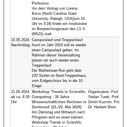
Perfusion
Vor dem Vortrag von Lorena
Bociu (North Carolina State
University, Raleigh, USA)(um 16
Uhr im E19) findet ein Institutstee
im Besprechungsraum des LS X
(M523) statt.
15.05.2024
Campuslauf und Treppenlauf
Nachmittag
Auch im Jahr 2024 soll es wieder
einen Campuslauf geben. Im
Rahmen dieser Veranstaltung
planen wir auch wieder einen
Treppenlauf:
Der Mathetower-Run geht über
220 Stufen im Nord-Treppenhaus,
vom Erdgeschoss bis in die 10.
Etage.
21.05.2024
Workshop 'Trends in Scientific
Organisation: Prof. Dr.
ab ca. 8:30
Computing - 30 Jahre
Stefan Turek, Prof. Dr.
Uhr
Wissenschaftliches Rechnen in
Dmitri Kuzmin, Prof.
Dortmund' (21./22. Mai 2024)
Dr. Heribert Blum
Am Dienstag und Mittwoch nach
Pfingsten wird es einen kleinen
Workshop 'Trends in Scientific