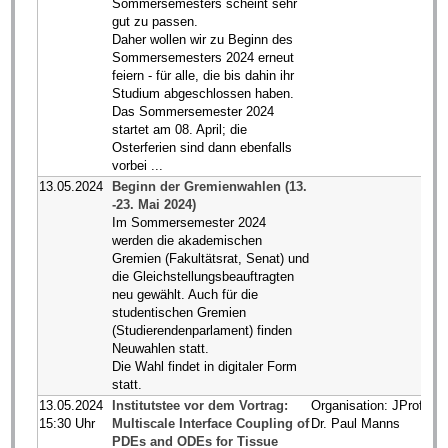
Sommersemesters scheint sehr
gut zu passen.
Daher wollen wir zu Beginn des
Sommersemesters 2024 erneut
feiern - für alle, die bis dahin ihr
Studium abgeschlossen haben.
Das Sommersemester 2024
startet am 08. April; die
Osterferien sind dann ebenfalls
vorbei ...
13.05.2024
Beginn der Gremienwahlen (13.
-23. Mai 2024)
Im Sommersemester 2024
werden die akademischen
Gremien (Fakultätsrat, Senat) und
die Gleichstellungsbeauftragten
neu gewählt. Auch für die
studentischen Gremien
(Studierendenparlament) finden
Neuwahlen statt.
Die Wahl findet in digitaler Form
statt.
13.05.2024
Institutstee vor dem Vortrag:
Organisation: JProf.
15:30 Uhr
Multiscale Interface Coupling of
Dr. Paul Manns
PDEs and ODEs for Tissue