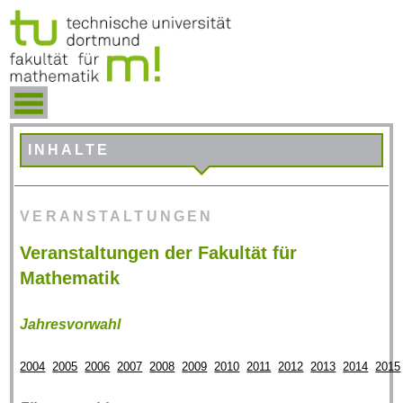
INHALTE
VERANSTALTUNGEN
Veranstaltungen der Fakultät für
Mathematik
Jahresvorwahl
2004
2005
2006
2007
2008
2009
2010
2011
2012
2013
2014
2015