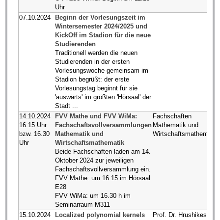
Uhr
07.10.2024
Beginn der Vorlesungszeit im
Wintersemester 2024/2025 und
KickOff im Stadion für die neue
Studierenden
Traditionell werden die neuen
Studierenden in der ersten
Vorlesungswoche gemeinsam im
Stadion begrüßt: der erste
Vorlesungstag beginnt für sie
'auswärts' im größten 'Hörsaal' der
Stadt ...
14.10.2024
FVV Mathe und FVV WiMa:
Fachschaften
16.15 Uhr
Fachschaftsvollversammlungen
Mathematik und
bzw. 16.30
Mathematik und
Wirtschaftsmathematik
Uhr
Wirtschaftsmathematik
Beide Fachschaften laden am 14.
Oktober 2024 zur jeweiligen
Fachschaftsvollversammlung ein.
FVV Mathe: um 16.15 im Hörsaal
E28
FVV WiMa: um 16.30 h im
Seminarraum M311
15.10.2024
Localized polynomial kernels
Prof. Dr. Hrushikesh