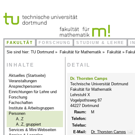
FAKULTÄT
FORSCHUNG
STUDIUM & LEHRE
I
Sie sind hier:
TU Dortmund
»
Fakultät für Mathematik
»
Fakultät
»
Fakul
INHALTE
DETAIL
Aktuelles (Startseite)
Dr. Thorsten Camps
Veranstaltungen
Technische Universität Dortmund
Ansprechpersonen
Fakultät für Mathematik
Einrichtungen für Lehre und
Lehrstuhl X
Forschung
Vogelpothsweg 87
Fachschaften
44227 Dortmund
Institute & Arbeitsgruppen
Raum:
M
Personen
Telefon:
A..Z
A..Z, gruppiert
Telefax:
Services & Mini-Webseiten
E-Mail:
Dr. Thorsten Camps