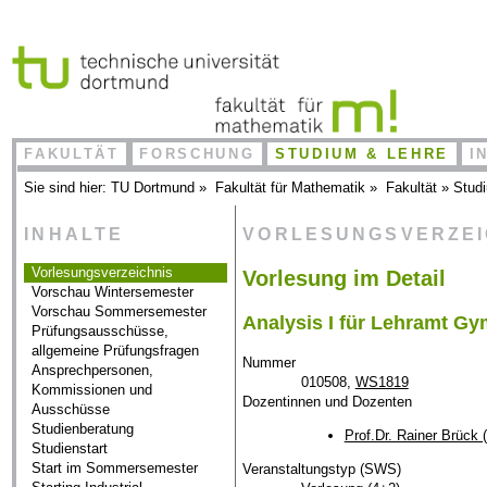
FAKULTÄT
FORSCHUNG
STUDIUM & LEHRE
I
Sie sind hier:
TU Dortmund
»
Fakultät für Mathematik
»
Fakultät
»
Stud
INHALTE
VORLESUNGSVERZE
Vorlesungsverzeichnis
Vorlesung im Detail
Vorschau Wintersemester
Vorschau Sommersemester
Analysis I für Lehramt G
Prüfungsausschüsse,
allgemeine Prüfungsfragen
Nummer
Ansprechpersonen,
010508,
WS1819
Kommissionen und
Dozentinnen und Dozenten
Ausschüsse
Studienberatung
Prof.Dr. Rainer Brück 
Studienstart
Start im Sommersemester
Veranstaltungstyp (SWS)