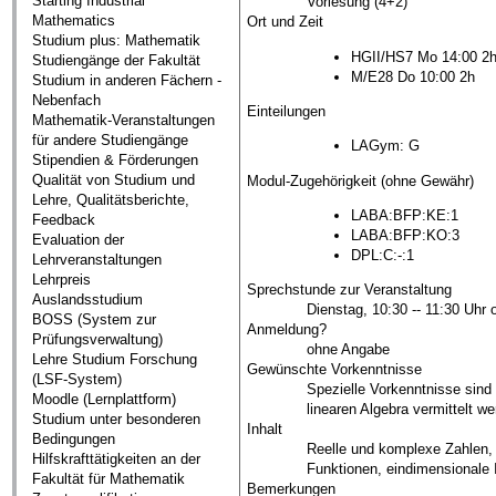
Starting Industrial
Vorlesung (4+2)
Mathematics
Ort und Zeit
Studium plus: Mathematik
HGII/HS7 Mo 14:00 2
Studiengänge der Fakultät
M/E28 Do 10:00 2h
Studium in anderen Fächern -
Nebenfach
Einteilungen
Mathematik-Veranstaltungen
für andere Studiengänge
LAGym: G
Stipendien & Förderungen
Qualität von Studium und
Modul-Zugehörigkeit (ohne Gewähr)
Lehre, Qualitätsberichte,
LABA:BFP:KE:1
Feedback
LABA:BFP:KO:3
Evaluation der
DPL:C:-:1
Lehrveranstaltungen
Lehrpreis
Sprechstunde zur Veranstaltung
Auslandsstudium
Dienstag, 10:30 -- 11:30 Uhr
BOSS (System zur
Anmeldung?
Prüfungsverwaltung)
ohne Angabe
Lehre Studium Forschung
Gewünschte Vorkenntnisse
(LSF-System)
Spezielle Vorkenntnisse sind 
Moodle (Lernplattform)
linearen Algebra vermittelt we
Studium unter besonderen
Inhalt
Bedingungen
Reelle und komplexe Zahlen, F
Hilfskrafttätigkeiten an der
Funktionen, eindimensionale 
Fakultät für Mathematik
Bemerkungen