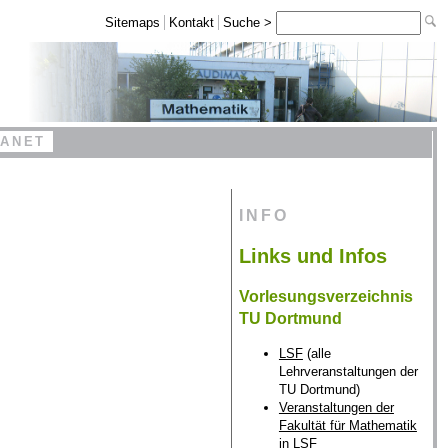
Sitemaps
Kontakt
Suche >
RANET
INFO
Links und Infos
Vorlesungsverzeichnis
TU Dortmund
LSF
(alle
Lehrveranstaltungen der
TU Dortmund)
Veranstaltungen der
Fakultät für Mathematik
in LSF