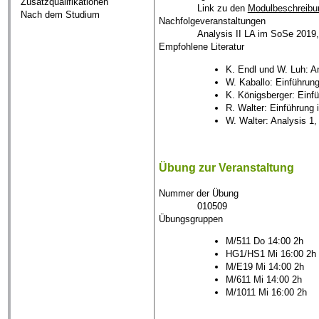
Zusatzqualifikationen
Link zu den
Modulbeschreibu
Nach dem Studium
Nachfolgeveranstaltungen
Analysis II LA im SoSe 2019,
Empfohlene Literatur
K. Endl und W. Luh: An
W. Kaballo: Einführung
K. Königsberger: Einfüh
R. Walter: Einführung i
W. Walter: Analysis 1, 
Übung zur Veranstaltung
Nummer der Übung
010509
Übungsgruppen
M/511 Do 14:00 2h
HG1/HS1 Mi 16:00 2h
M/E19 Mi 14:00 2h
M/611 Mi 14:00 2h
M/1011 Mi 16:00 2h