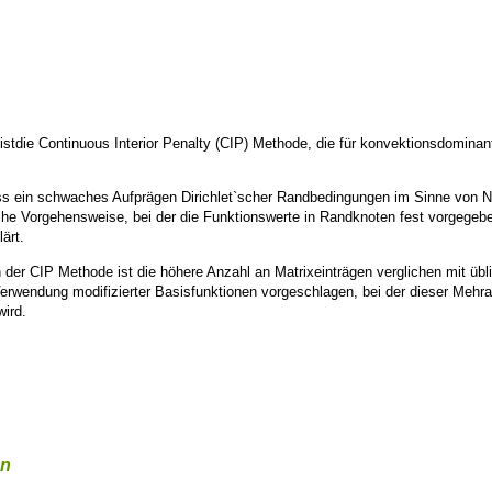
 istdie Continuous Interior Penalty (CIP) Methode, die für konvektionsdomi
s ein schwaches Aufprägen Dirichlet`scher Randbedingungen im Sinne von N
iche Vorgehensweise, bei der die Funktionswerte in Randknoten fest vorgegeb
ärt.
 der CIP Methode ist die höhere Anzahl an Matrixeinträgen verglichen mit übli
erwendung modifizierter Basisfunktionen vorgeschlagen, bei der dieser Mehr
wird.
en