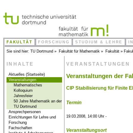
FAKULTÄT
FORSCHUNG
STUDIUM & LEHRE
I
Sie sind hier:
TU Dortmund
»
Fakultät für Mathematik
»
Fakultät
»
Fakul
INHALTE
VERANSTALTUNGEN
Aktuelles (Startseite)
Veranstaltungen der Fa
Veranstaltungen
Mathematisches
CIP Stabilisierung für Finite
Kolloquium
Jahresfeier
50 Jahre Mathematik an der
Termin
TU Dortmund
Ansprechpersonen
19.03.2008, 14:00 Uhr -
Einrichtungen für Lehre und
Forschung
Fachschaften
Veranstaltungsort