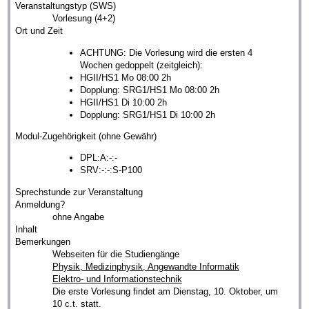
Veranstaltungstyp (SWS)
Vorlesung (4+2)
Ort und Zeit
ACHTUNG: Die Vorlesung wird die ersten 4
Wochen gedoppelt (zeitgleich):
HGII/HS1 Mo 08:00 2h
Dopplung: SRG1/HS1 Mo 08:00 2h
HGII/HS1 Di 10:00 2h
Dopplung: SRG1/HS1 Di 10:00 2h
Modul-Zugehörigkeit (ohne Gewähr)
DPL:A:-:-
SRV:-:-:S-P100
Sprechstunde zur Veranstaltung
Anmeldung?
ohne Angabe
Inhalt
Bemerkungen
Webseiten für die Studiengänge
Physik, Medizinphysik, Angewandte Informatik
Elektro- und Informationstechnik
Die erste Vorlesung findet am Dienstag, 10. Oktober, um
10 c.t. statt.