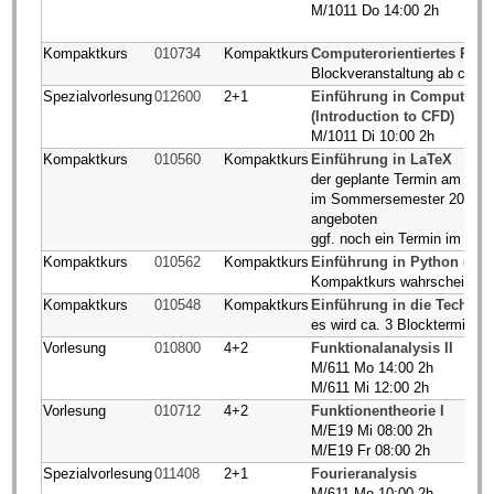
M/1011 Do 14:00 2h
Kompaktkurs
010734
Kompaktkurs
Computerorientiertes Pro
Blockveranstaltung ab ca. M
Spezialvorlesung
012600
2+1
Einführung in Computatio
(Introduction to CFD)
M/1011 Di 10:00 2h
Kompaktkurs
010560
Kompaktkurs
Einführung in LaTeX
der geplante Termin am 16. M
im Sommersemester 2020 wir
angeboten
ggf. noch ein Termin im Sep
Kompaktkurs
010562
Kompaktkurs
Einführung in Python (Pyt
Kompaktkurs wahrscheinlich
Kompaktkurs
010548
Kompaktkurs
Einführung in die Technom
es wird ca. 3 Blocktermine
Vorlesung
010800
4+2
Funktionalanalysis II
M/611 Mo 14:00 2h
M/611 Mi 12:00 2h
Vorlesung
010712
4+2
Funktionentheorie I
M/E19 Mi 08:00 2h
M/E19 Fr 08:00 2h
Spezialvorlesung
011408
2+1
Fourieranalysis
M/611 Mo 10:00 2h