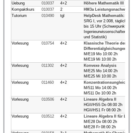
Uebung
010037
4+2
Höhere Mathematik III (B
Kompaktkurs
010037
2
HM3a Leistungsnachweise
Tutorium
010490
tgl
HelpDesk Mathematik: Off
SRG I, vor 2.008, tägliche 
bis 15 Uhr (Schwerpunkt Nat
Ingenieurwissenschaften, S
und Statistik)
Vorlesung
010754
4+2
Klassische Theorie der Par
Differentialgleichungen
M/E19 Mo 10:00 2h
M/E19 Mi 10:00 2h
Vorlesung
011302
4+2
Konvexe Analysis
M/E25 Mo 14:00 2h
M/E25 Mi 10:00 2h
Vorlesung
011460
4+2
Konzentrationsungleichu
M/511 Mo 14:00 2h
M/511 Do 10:00 2h
Vorlesung
010506
4+2
Lineare Algebra II
HGII/HS5 Do 08:00 2h
HGII/HS1 Fr 08:00 2h
Vorlesung
010512
4+2
Lineare Algebra II für LA
M/E28 Do 08:00 2h
M/E28 Fr 08:00 2h