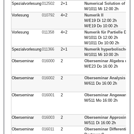
Spezialvorlesung
012502
2+1
Numerical Solution of Diff
M/1011 Mi 12:00 2h
Vorlesung
010792
4+2
Numerik II
M/E19 Di 12:00 2h
M/E19 Do 10:00 2h
Vorlesung
011358
4+2
Numerik für Partielle Diffe
M/1011 Di 12:00 2h
M/1011 Do 10:00 2h
Spezialvorlesung
011366
2+1
Numerik hyperbolischer E
M/1011 Mi 10:00 2h
Oberseminar
016000
2
Oberseminar Algebra und
M/E23 Do 16:00 2h
Oberseminar
016002
2
Oberseminar Analysis und
M/611 Do 16:00 2h
Oberseminar
016001
2
Oberseminar Angewandte 
M/511 Mo 16:00 2h
Oberseminar
016003
2
Oberseminar Approximatio
M/511 Di 16:00 2h
Oberseminar
016011
2
Oberseminar Differential