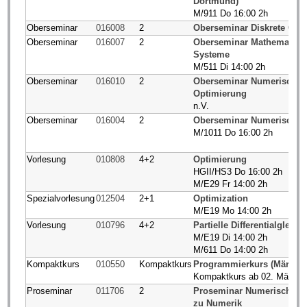
Dortmund)
M/911 Do 16:00 2h
Oberseminar
016008
2
Oberseminar Diskrete Opt
Oberseminar
016007
2
Oberseminar Mathematisc
Systeme
M/511 Di 14:00 2h
Oberseminar
016010
2
Oberseminar Numerische 
Optimierung
n.V.
Oberseminar
016004
2
Oberseminar Numerische 
M/1011 Do 16:00 2h
Vorlesung
010808
4+2
Optimierung
HGII/HS3 Do 16:00 2h
M/E29 Fr 14:00 2h
Spezialvorlesung
012504
2+1
Optimization
M/E19 Mo 14:00 2h
Vorlesung
010796
4+2
Partielle Differentialgleich
M/E19 Di 14:00 2h
M/611 Do 14:00 2h
Kompaktkurs
010550
Kompaktkurs
Programmierkurs (März 20
Kompaktkurs ab 02. März 2
Proseminar
011706
2
Proseminar Numerische Si
zu Numerik