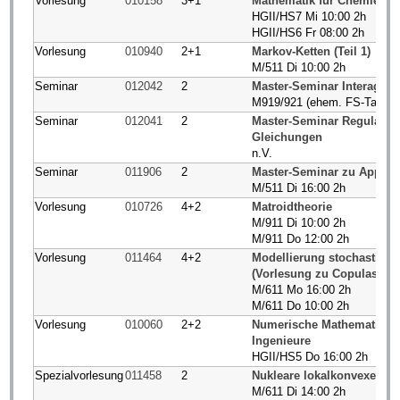
Vorlesung
010158
3+1
Mathematik für Chemiestud
HGII/HS7 Mi 10:00 2h
HGII/HS6 Fr 08:00 2h
Vorlesung
010940
2+1
Markov-Ketten (Teil 1)
M/511 Di 10:00 2h
Seminar
012042
2
Master-Seminar Interagier
M919/921 (ehem. FS-Tafelra
Seminar
012041
2
Master-Seminar Regularität
Gleichungen
n.V.
Seminar
011906
2
Master-Seminar zu Approx
M/511 Di 16:00 2h
Vorlesung
010726
4+2
Matroidtheorie
M/911 Di 10:00 2h
M/911 Do 12:00 2h
Vorlesung
011464
4+2
Modellierung stochastisch
(Vorlesung zu Copulas)
M/611 Mo 16:00 2h
M/611 Do 10:00 2h
Vorlesung
010060
2+2
Numerische Mathematik fü
Ingenieure
HGII/HS5 Do 16:00 2h
Spezialvorlesung
011458
2
Nukleare lokalkonvexe Rä
M/611 Di 14:00 2h