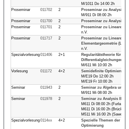
M/1011 Do 14:00 2h
Proseminar
011702
2
Proseminar zu Analysis I/I
M/911 Di 08:00 2h
Proseminar
011700
2
Proseminar zu Analysis III
Proseminar
011701
2
Proseminar zu Lineare Alge
n.V.
Proseminar
011717
2
Proseminar zu Lineare Alge
Elementargeometrie (Lehr
n.V.
Spezialvorlesung
011406
2+1
Regularitätstheorie für Ell
Differentialgleichungen
M/611 Mi 10:00 2h
Vorlesung
011172
4+2
Semidefinite Optimierung
M/E19 Do 12:00 2h
M/E19 Fr 10:00 2h
Seminar
011943
2
Seminar zu Algebra und Za
M/911 Mi 08:00 2h
Seminar
011978
2
Seminar zu Analysis III (L
M611 Di 08:00 2h (Furlan)
M611 Di 16:00 2h (Brück)
M511 Mi 16:00 2h (Sawollek
Spezialvorlesung
0114xx
4+2
Spezielle Themen der kont
Optimierung