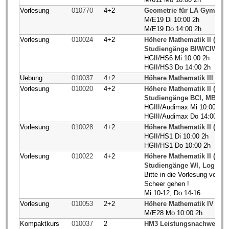
Vorlesung
010770
4+2
Geometrie für LA Gym
M/E19 Di 10:00 2h
M/E19 Do 14:00 2h
Vorlesung
010024
4+2
Höhere Mathematik II (BCI
Studiengänge BIW/CIW
HGII/HS6 Mi 10:00 2h
HGII/HS3 Do 14:00 2h
Uebung
010037
4+2
Höhere Mathematik III (M
Vorlesung
010020
4+2
Höhere Mathematik II (BCI
Studiengänge BCI, MB, B
HGIII/Audimax Mi 10:00 2h
HGIII/Audimax Do 14:00 2h
Vorlesung
010028
4+2
Höhere Mathematik II (P/ET/
HGII/HS1 Di 10:00 2h
HGII/HS1 Do 10:00 2h
Vorlesung
010022
4+2
Höhere Mathematik II (BCI
Studiengänge WI, Logistik
Bitte in die Vorlesung von H
Scheer gehen !
Mi 10-12, Do 14-16
Vorlesung
010053
2+2
Höhere Mathematik IV (P/ET
M/E28 Mo 10:00 2h
Kompaktkurs
010037
2
HM3 Leistungsnachweise 