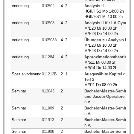
Vorlesung
010502
4+2
Analysis II
HGII/HS1 Mo 14:00 2h
HGII/HS1 Mi 10:00 2h
Vorlesung
010508
4+2
Analysis II für LA Gym un
M/E28 Mi 10:00 2h
M/E28 Do 14:00 2h
Vorlesung
010508A
4+2
Übungen zu Analysis II f
M/E28 Mi 10:00 2h
M/E28 Do 14:00 2h
Vorlesung
011284
4+2
Approximationstheorie II
M/511 Mi 08:00 2h
M/514 Do 14:00 2h
Spezialvorlesung
011212B
2+1
Ausgewählte Kapitel der 
Teil 2
M/911 Do 08:00 2h
Seminar
012043
2
Bachelor-Master-Seminar D
und Jacobi-Operatoren
n.V.
Seminar
011909
2
Bachelor-Master-Seminar
n.V.
Seminar
011913
2
Bachelor-Master-Seminar 
n.V.
Seminar
011908
2
Bachelor-Master-Seminar 