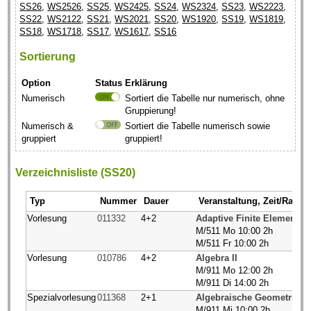
SS26
,
WS2526
,
SS25
,
WS2425
,
SS24
,
WS2324
,
SS23
,
WS2223
,
SS22
,
WS2122
,
SS21
,
WS2021
,
SS20
,
WS1920
,
SS19
,
WS1819
,
SS18
,
WS1718
,
SS17
,
WS1617
,
SS16
Sortierung
Option
Status
Erklärung
Numerisch
Sortiert die Tabelle nur numerisch, ohne
Gruppierung!
Numerisch &
Sortiert die Tabelle numerisch sowie
gruppiert
gruppiert!
Verzeichnisliste (SS20)
Typ
Nummer
Dauer
Veranstaltung, Zeit/Raum
Vorlesung
011332
4+2
Adaptive Finite Elemente
M/511 Mo 10:00 2h
M/511 Fr 10:00 2h
Vorlesung
010786
4+2
Algebra II
M/911 Mo 12:00 2h
M/911 Di 14:00 2h
Spezialvorlesung
011368
2+1
Algebraische Geometrie II
M/911 Mi 10:00 2h