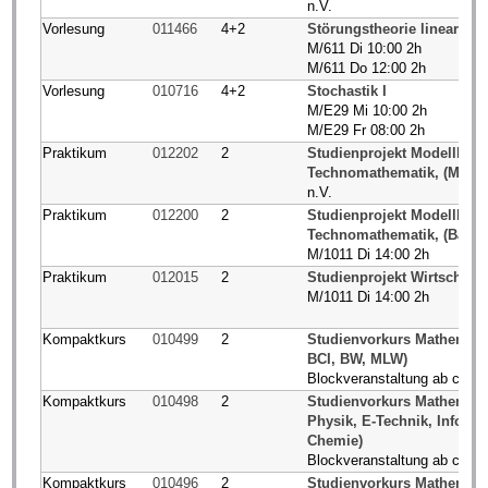
n.V.
Vorlesung
011466
4+2
Störungstheorie linearer 
M/611 Di 10:00 2h
M/611 Do 12:00 2h
Vorlesung
010716
4+2
Stochastik I
M/E29 Mi 10:00 2h
M/E29 Fr 08:00 2h
Praktikum
012202
2
Studienprojekt Modellbildu
Technomathematik, (Maste
n.V.
Praktikum
012200
2
Studienprojekt Modellbild
Technomathematik, (Bache
M/1011 Di 14:00 2h
Praktikum
012015
2
Studienprojekt Wirtschaft
M/1011 Di 14:00 2h
Kompaktkurs
010499
2
Studienvorkurs Mathematik
BCI, BW, MLW)
Blockveranstaltung ab ca. 
Kompaktkurs
010498
2
Studienvorkurs Mathematik
Physik, E-Technik, Informa
Chemie)
Blockveranstaltung ab ca. 
Kompaktkurs
010496
2
Studienvorkurs Mathematik 