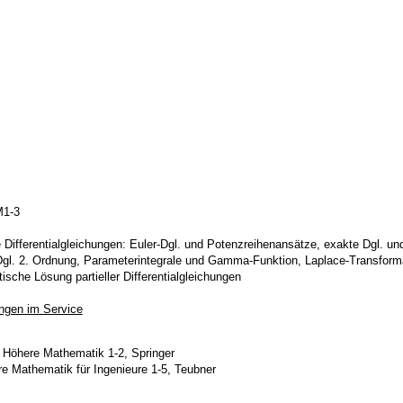
M1-3
ifferentialgleichungen: Euler-Dgl. und Potenzreihenansätze, exakte Dgl. und
gl. 2. Ordnung, Parameterintegrale und Gamma-Funktion, Laplace-Transformat
sche Lösung partieller Differentialgleichungen
ngen im Service
Höhere Mathematik 1-2, Springer
re Mathematik für Ingenieure 1-5, Teubner