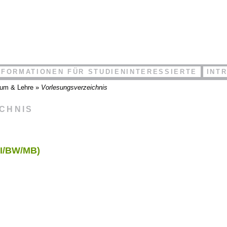
NFORMATIONEN FÜR STUDIENINTERESSIERTE
INT
ium & Lehre
»
Vorlesungsverzeichnis
ICHNIS
CI/BW/MB)