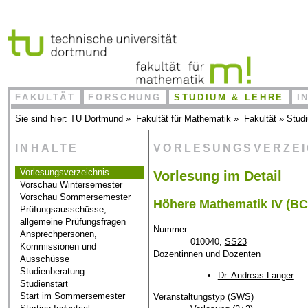
FAKULTÄT
FORSCHUNG
STUDIUM & LEHRE
I
Sie sind hier:
TU Dortmund
»
Fakultät für Mathematik
»
Fakultät
»
Stud
INHALTE
VORLESUNGSVERZE
Vorlesungsverzeichnis
Vorlesung im Detail
Vorschau Wintersemester
Vorschau Sommersemester
Höhere Mathematik IV (B
Prüfungsausschüsse,
allgemeine Prüfungsfragen
Nummer
Ansprechpersonen,
010040,
SS23
Kommissionen und
Dozentinnen und Dozenten
Ausschüsse
Studienberatung
Dr. Andreas Langer
Studienstart
Start im Sommersemester
Veranstaltungstyp (SWS)