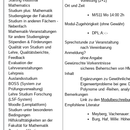
Starting Industrial
Vorlesung (2+2)
Mathematics
Ort und Zeit
Studium plus: Mathematik
M/511 Mo 14:00 2h
Studiengänge der Fakultät
Studium in anderen Fächern -
Modul-Zugehörigkeit (ohne Gewähr)
Nebenfach
Mathematik-Veranstaltungen
DPL:A:-:-
für andere Studiengänge
Stipendien & Förderungen
Sprechstunde zur Veranstaltung
Qualität von Studium und
nach Vereinbarung
Lehre, Qualitätsberichte,
Anmeldung?
Feedback
ohne Angabe
Evaluation der
Gewünschte Vorkenntnisse
Lehrveranstaltungen
sicheres Beherrschen von H
Lehrpreis
Inhalt
Auslandsstudium
Ergänzungen zu Gewöhnliche D
BOSS (System zur
Eigenwertprobleme bei gew. D
Prüfungsverwaltung)
Polynome und -Reihen, analyti
Lehre Studium Forschung
Bemerkungen
(LSF-System)
Link zu den
Modulbeschreibu
Moodle (Lernplattform)
Empfohlene Literatur
Studium unter besonderen
Meyberg, Vachenauer: 
Bedingungen
Burg, Haf, Wille: Höhe
Hilfskrafttätigkeiten an der
Fakultät für Mathematik