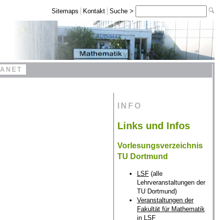
Sitemaps
Kontakt
Suche >
RANET
INFO
Links und Infos
Vorlesungsverzeichnis
TU Dortmund
LSF
(alle
Lehrveranstaltungen der
TU Dortmund)
Veranstaltungen der
Fakultät für Mathematik
in LSF