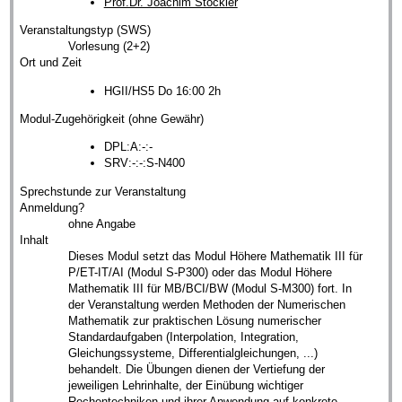
Prof.Dr. Joachim Stöckler
Veranstaltungstyp (SWS)
Vorlesung (2+2)
Ort und Zeit
HGII/HS5 Do 16:00 2h
Modul-Zugehörigkeit (ohne Gewähr)
DPL:A:-:-
SRV:-:-:S-N400
Sprechstunde zur Veranstaltung
Anmeldung?
ohne Angabe
Inhalt
Dieses Modul setzt das Modul Höhere Mathematik III für
P/ET-IT/AI (Modul S-P300) oder das Modul Höhere
Mathematik III für MB/BCI/BW (Modul S-M300) fort. In
der Veranstaltung werden Methoden der Numerischen
Mathematik zur praktischen Lösung numerischer
Standardaufgaben (Interpolation, Integration,
Gleichungssysteme, Differentialgleichungen, ...)
behandelt. Die Übungen dienen der Vertiefung der
jeweiligen Lehrinhalte, der Einübung wichtiger
Rechentechniken und ihrer Anwendung auf konkrete