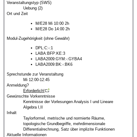
Veranstaltungstyp (SWS)
Uebung (2)
Ort und Zeit
M/E28 Mi 10:00 2h
M/E28 Do 14:00 2h
Modul-Zugehörigkeit (ohne Gewähr)
DPL:C:-:1
LABA:BFP:KE:3
LABA2009:GYM:-:GYBA4
LABA2009:BK:-:BK6
Sprechstunde zur Veranstaltung
Mi 12:00-12:45
Anmeldung?
Erforderlich!
Gewünschte Vorkenntnisse
Kenntnisse der Vorlesungen Analysis I und Lineare
Algebra I,II
Inhalt
Taylorformel, metrische und normierte Räume,
topologische Grundbegriffe, mehrdimensionale
Differentialrechnung, Satz über implizite Funktionen
Aktuelle Informationen