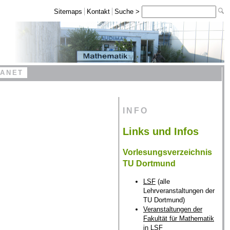
Sitemaps
Kontakt
Suche >
RANET
INFO
Links und Infos
Vorlesungsverzeichnis
TU Dortmund
LSF
(alle
Lehrveranstaltungen der
TU Dortmund)
Veranstaltungen der
Fakultät für Mathematik
in LSF