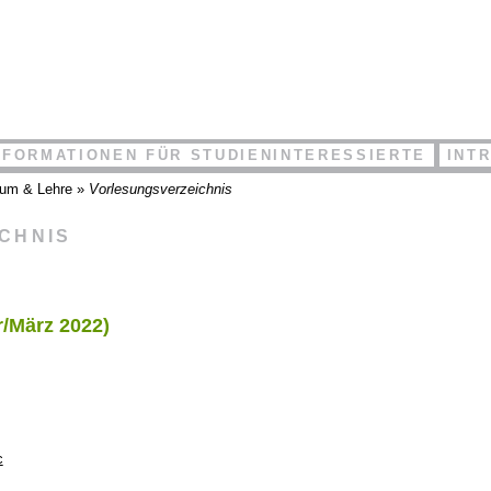
NFORMATIONEN FÜR STUDIENINTERESSIERTE
INT
ium & Lehre
»
Vorlesungsverzeichnis
ICHNIS
/März 2022)
c