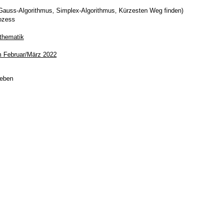
Gauss-Algorithmus, Simplex-Algorithmus, Kürzesten Weg finden)
ozess
thematik
m Februar/März 2022
geben