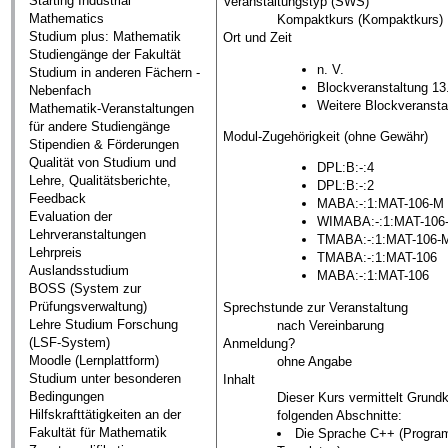
Starting Industrial
Veranstaltungstyp (SWS)
Mathematics
Kompaktkurs (Kompaktkurs)
Studium plus: Mathematik
Ort und Zeit
Studiengänge der Fakultät
n. V.
Studium in anderen Fächern -
Blockveranstaltung 13
Nebenfach
Weitere Blockveransta
Mathematik-Veranstaltungen
für andere Studiengänge
Modul-Zugehörigkeit (ohne Gewähr)
Stipendien & Förderungen
Qualität von Studium und
DPL:B:-:4
Lehre, Qualitätsberichte,
DPL:B:-:2
Feedback
MABA:-:1:MAT-106-M
Evaluation der
WIMABA:-:1:MAT-106
Lehrveranstaltungen
TMABA:-:1:MAT-106-
Lehrpreis
TMABA:-:1:MAT-106
Auslandsstudium
MABA:-:1:MAT-106
BOSS (System zur
Prüfungsverwaltung)
Sprechstunde zur Veranstaltung
Lehre Studium Forschung
nach Vereinbarung
(LSF-System)
Anmeldung?
Moodle (Lernplattform)
ohne Angabe
Studium unter besonderen
Inhalt
Bedingungen
Dieser Kurs vermittelt Grundk
Hilfskrafttätigkeiten an der
folgenden Abschnitte:
Fakultät für Mathematik
Die Sprache C++ (Programm