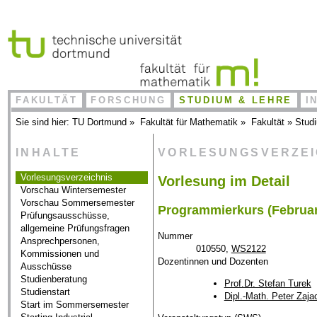
FAKULTÄT
FORSCHUNG
STUDIUM & LEHRE
I
Sie sind hier:
TU Dortmund
»
Fakultät für Mathematik
»
Fakultät
»
Stud
INHALTE
VORLESUNGSVERZE
Vorlesungsverzeichnis
Vorlesung im Detail
Vorschau Wintersemester
Vorschau Sommersemester
Programmierkurs (Februar
Prüfungsausschüsse,
allgemeine Prüfungsfragen
Nummer
Ansprechpersonen,
010550,
WS2122
Kommissionen und
Dozentinnen und Dozenten
Ausschüsse
Studienberatung
Prof.Dr. Stefan Turek
Studienstart
Dipl.-Math. Peter Zaja
Start im Sommersemester