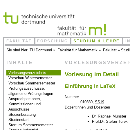
FAKULTÄT
FORSCHUNG
STUDIUM & LEHRE
I
Sie sind hier:
TU Dortmund
»
Fakultät für Mathematik
»
Fakultät
»
Stud
INHALTE
VORLESUNGSVERZE
Vorlesungsverzeichnis
Vorlesung im Detail
Vorschau Wintersemester
Vorschau Sommersemester
Einführung in LaTeX
Prüfungsausschüsse,
allgemeine Prüfungsfragen
Nummer
Ansprechpersonen,
010560,
SS19
Kommissionen und
Dozentinnen und Dozenten
Ausschüsse
Studienberatung
Dr. Raphael Münster
Studienstart
Prof.Dr. Stefan Turek
Start im Sommersemester