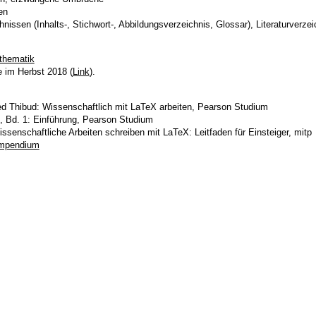
en
hnissen (Inhalts-, Stichwort-, Abbildungsverzeichnis, Glossar), Literaturverzei
thematik
e im Herbst 2018 (
Link
).
ed Thibud: Wissenschaftlich mit LaTeX arbeiten, Pearson Studium
 Bd. 1: Einführung, Pearson Studium
senschaftliche Arbeiten schreiben mit LaTeX: Leitfaden für Einsteiger, mitp
ompendium