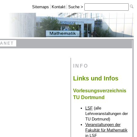
Sitemaps
Kontakt
Suche >
RANET
INFO
Links und Infos
Vorlesungsverzeichnis
TU Dortmund
LSF
(alle
Lehrveranstaltungen der
TU Dortmund)
Veranstaltungen der
Fakultät für Mathematik
in LSF