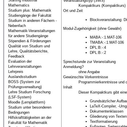
Starting Industrial
Veranstaltungstyp (SWS)
Mathematics
Kompaktkurs (Kompaktkurs)
Studium plus: Mathematik
Ort und Zeit
Studiengänge der Fakultät
Blockveranstaltung: D
Studium in anderen Fächern -
Nebenfach
Modul-Zugehörigkeit (ohne Gewähr)
Mathematik-Veranstaltungen
für andere Studiengänge
MABA:-:1:MAT-106
Stipendien & Förderungen
TMABA:-:1:MAT-106
Qualität von Studium und
DPL:B:-:4
Lehre, Qualitätsberichte,
DPL:B:-:2
Feedback
Evaluation der
Sprechstunde zur Veranstaltung
Lehrveranstaltungen
Anmeldung?
Lehrpreis
ohne Angabe
Auslandsstudium
Gewünschte Vorkenntnisse
BOSS (System zur
Programmierkenntnisse und di
Prüfungsverwaltung)
Inhalt
Lehre Studium Forschung
Dieser Kompaktkurs gibt eine
(LSF-System)
Grundsätzlicher Aufb
Moodle (Lernplattform)
LaTeX-Compiler, -Umg
Studium unter besonderen
Dokumentenklassen
Bedingungen
Gliederung von Texten
Hilfskrafttätigkeiten an der
Textformatierung
Fakultät für Mathematik
Fußnoten, Seitenzahl