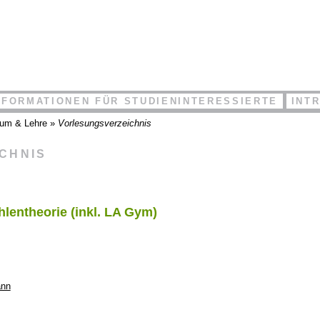
NFORMATIONEN FÜR STUDIENINTERESSIERTE
INT
ium & Lehre
»
Vorlesungsverzeichnis
ICHNIS
hlentheorie (inkl. LA Gym)
ann