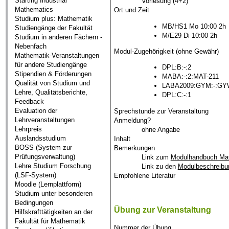
Starting Industrial
Vorlesung (4+2)
Mathematics
Ort und Zeit
Studium plus: Mathematik
MB/HS1 Mo 10:00 2h
Studiengänge der Fakultät
M/E29 Di 10:00 2h
Studium in anderen Fächern -
Nebenfach
Modul-Zugehörigkeit (ohne Gewähr)
Mathematik-Veranstaltungen
für andere Studiengänge
DPL:B:-:2
Stipendien & Förderungen
MABA:-:2:MAT-211
Qualität von Studium und
LABA2009:GYM:-:GY
Lehre, Qualitätsberichte,
DPL:C:-:1
Feedback
Evaluation der
Sprechstunde zur Veranstaltung
Lehrveranstaltungen
Anmeldung?
Lehrpreis
ohne Angabe
Auslandsstudium
Inhalt
BOSS (System zur
Bemerkungen
Prüfungsverwaltung)
Link zum
Modulhandbuch Ma
Lehre Studium Forschung
Link zu den
Modulbeschreib
(LSF-System)
Empfohlene Literatur
Moodle (Lernplattform)
Studium unter besonderen
Bedingungen
Übung zur Veranstaltung
Hilfskrafttätigkeiten an der
Fakultät für Mathematik
Nummer der Übung