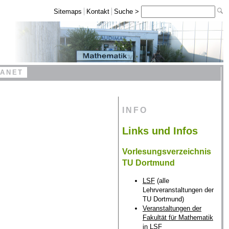
Sitemaps
Kontakt
Suche >
RANET
INFO
Links und Infos
Vorlesungsverzeichnis
TU Dortmund
LSF
(alle
Lehrveranstaltungen der
TU Dortmund)
Veranstaltungen der
Fakultät für Mathematik
in LSF