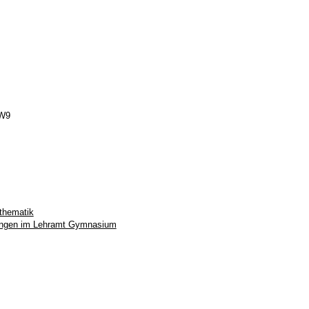
W9
thematik
ungen im Lehramt Gymnasium