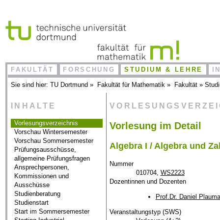
FAKULTÄT
FORSCHUNG
STUDIUM & LEHRE
I
Sie sind hier:
TU Dortmund
»
Fakultät für Mathematik
»
Fakultät
»
Stud
INHALTE
VORLESUNGSVERZE
Vorlesungsverzeichnis
Vorlesung im Detail
Vorschau Wintersemester
Vorschau Sommersemester
Algebra I / Algebra und Za
Prüfungsausschüsse,
allgemeine Prüfungsfragen
Nummer
Ansprechpersonen,
010704,
WS2223
Kommissionen und
Dozentinnen und Dozenten
Ausschüsse
Studienberatung
Prof.Dr. Daniel Plaum
Studienstart
Start im Sommersemester
Veranstaltungstyp (SWS)