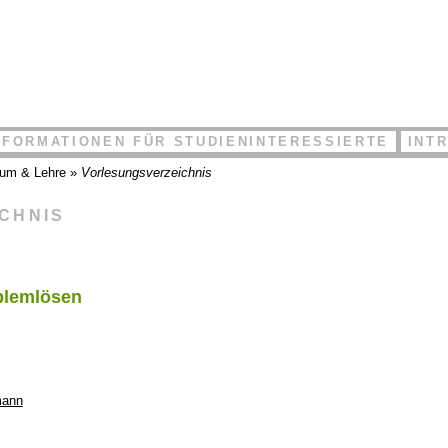
NFORMATIONEN FÜR STUDIENINTERESSIERTE
INT
ium & Lehre
»
Vorlesungsverzeichnis
ICHNIS
blemlösen
mann