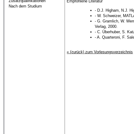
Zusatzqualifikationen
Empfohlene Literatur
Nach dem Studium
- D.J. Higham, N.J. 
- W. Schweizer, MATL
- G. Gramlich, W. Wer
Verlag, 2000.
- C. Überhuber, S. Kat
- A. Quarteroni, F. Sa
« (zurück) zum Vorlesungsverzeichnis