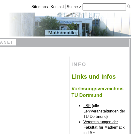
Sitemaps
Kontakt
Suche >
RANET
INFO
Links und Infos
Vorlesungsverzeichnis
TU Dortmund
LSF
(alle
Lehrveranstaltungen der
TU Dortmund)
Veranstaltungen der
Fakultät für Mathematik
in LSF