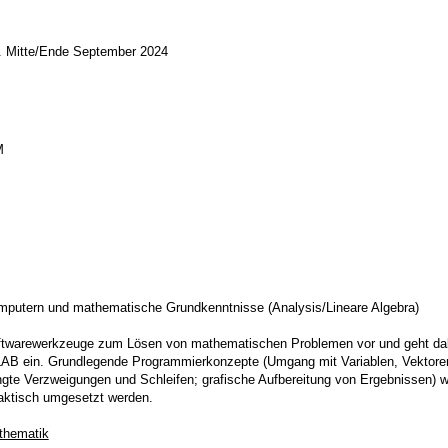
. Mitte/Ende September 2024
M
putern und mathematische Grundkenntnisse (Analysis/Lineare Algebra)
Softwarewerkzeuge zum Lösen von mathematischen Problemen vor und geht dab
 ein. Grundlegende Programmierkonzepte (Umgang mit Variablen, Vektoren
te Verzweigungen und Schleifen; grafische Aufbereitung von Ergebnissen) we
aktisch umgesetzt werden.
thematik