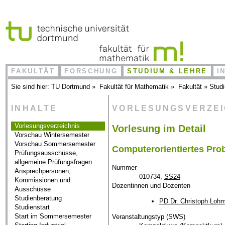
FAKULTÄT
FORSCHUNG
STUDIUM & LEHRE
I
Sie sind hier:
TU Dortmund
»
Fakultät für Mathematik
»
Fakultät
»
Stud
INHALTE
VORLESUNGSVERZE
Vorlesungsverzeichnis
Vorlesung im Detail
Vorschau Wintersemester
Vorschau Sommersemester
Computerorientiertes Pro
Prüfungsausschüsse,
allgemeine Prüfungsfragen
Nummer
Ansprechpersonen,
010734,
SS24
Kommissionen und
Dozentinnen und Dozenten
Ausschüsse
Studienberatung
PD Dr. Christoph Loh
Studienstart
Start im Sommersemester
Veranstaltungstyp (SWS)