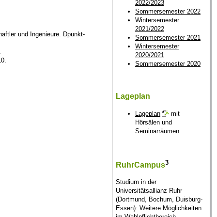
2022/2023
Sommersemester 2022
Wintersemester
2021/2022
ftler und Ingenieure. Dpunkt-
Sommersemester 2021
Wintersemester
.
2020/2021
10.
Sommersemester 2020
Lageplan
Lageplan
mit
Hörsälen und
Seminarräumen
3
RuhrCampus
Studium in der
Universitätsallianz Ruhr
(Dortmund, Bochum, Duisburg-
Essen): Weitere Möglichkeiten
im Wahlpflichtbereich