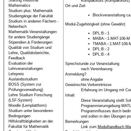
Starting Industrial
Kompaktkurs (Kompaktkurs)
Mathematics
Ort und Zeit
Studium plus: Mathematik
Blockveranstaltung ca
Studiengänge der Fakultät
Studium in anderen Fächern -
Modul-Zugehörigkeit (ohne Gewähr)
Nebenfach
Mathematik-Veranstaltungen
DPL:B:-:1
für andere Studiengänge
MABA:-:1:MAT-106-M
Stipendien & Förderungen
TMABA:-:1:MAT-106-
Qualität von Studium und
DPL:B:-:2
Lehre, Qualitätsberichte,
DPL:B:-:4
Feedback
Evaluation der
Sprechstunde zur Veranstaltung
Lehrveranstaltungen
nach Vereinbarung
Lehrpreis
Anmeldung?
Auslandsstudium
ohne Angabe
BOSS (System zur
Gewünschte Vorkenntnisse
Prüfungsverwaltung)
Erfahrung im Umgang mit Com
Lehre Studium Forschung
Inhalt
(LSF-System)
Diese Veranstaltung stellt 
Moodle (Lernplattform)
Programmierumgebung MATLAB
Studium unter besonderen
Programmflusses durch beding
Bedingungen
und sollen in den Übungen pr
Hilfskrafttätigkeiten an der
Bemerkungen
Fakultät für Mathematik
Link zum
Modulhandbuch Ma