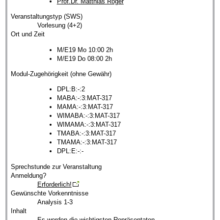
Prof.Dr. Matthias Röger
Veranstaltungstyp (SWS)
Vorlesung (4+2)
Ort und Zeit
M/E19 Mo 10:00 2h
M/E19 Do 08:00 2h
Modul-Zugehörigkeit (ohne Gewähr)
DPL:B:-:2
MABA:-:3:MAT-317
MAMA:-:3:MAT-317
WIMABA:-:3:MAT-317
WIMAMA:-:3:MAT-317
TMABA:-:3:MAT-317
TMAMA:-:3:MAT-317
DPL:E:-:-
Sprechstunde zur Veranstaltung
Anmeldung?
Erforderlich!
Gewünschte Vorkenntnisse
Analysis 1-3
Inhalt
Es werden die wichtigsten Repräsentaten