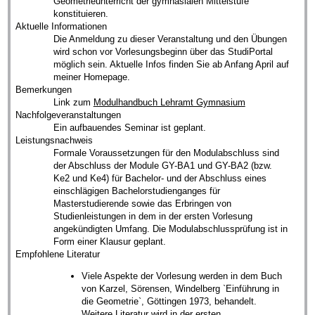
Geometrieunterricht der gymnasialen Mittelstufe
konstituieren.
Aktuelle Informationen
Die Anmeldung zu dieser Veranstaltung und den Übungen
wird schon vor Vorlesungsbeginn über das StudiPortal
möglich sein. Aktuelle Infos finden Sie ab Anfang April auf
meiner Homepage.
Bemerkungen
Link zum
Modulhandbuch Lehramt Gymnasium
Nachfolgeveranstaltungen
Ein aufbauendes Seminar ist geplant.
Leistungsnachweis
Formale Voraussetzungen für den Modulabschluss sind
der Abschluss der Module GY-BA1 und GY-BA2 (bzw.
Ke2 und Ke4) für Bachelor- und der Abschluss eines
einschlägigen Bachelorstudienganges für
Masterstudierende sowie das Erbringen von
Studienleistungen in dem in der ersten Vorlesung
angekündigten Umfang. Die Modulabschlussprüfung ist in
Form einer Klausur geplant.
Empfohlene Literatur
Viele Aspekte der Vorlesung werden in dem Buch
von Karzel, Sörensen, Windelberg `Einführung in
die Geometrie`, Göttingen 1973, behandelt.
Weitere Literatur wird in der ersten