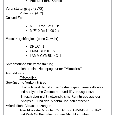
Prof.Dr. Franz Kalhoff
Veranstaltungstyp (SWS)
Vorlesung (4+2)
Ort und Zeit
M/E19 Mo 12:00 2h
M/E19 Do 14:00 2h
Modul-Zugehörigkeit (ohne Gewähr)
DPL:C:-:1
LABA:BFP:KE:6
LAMA:GYMBK:KO:1
Sprechstunde zur Veranstaltung
siehe meine Homepage unter ``Aktuelles``
Anmeldung?
Erforderlich!
Gewünschte Vorkenntnisse
Inhaltlich wird der Stoff der Vorlesungen `Lineare Algebra
und analytische Geometrie I und II` vorausgesetzt.
Hilfreich aber nicht notwendig sind Kenntnisse aus der
`Analysis I` und der `Algebra und Zahlentheorie`.
Erforderliche Voraussetzungen
Abschluss der Module GY-BA1 und GY-BA2 (bzw. Ke2
und Ke4) für Bachelor- und der Abschluss eines