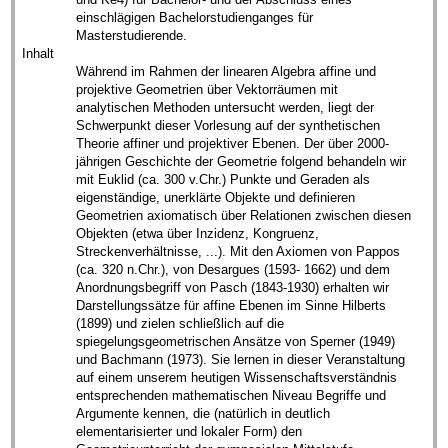
einschlägigen Bachelorstudienganges für
Masterstudierende.
Inhalt
Während im Rahmen der linearen Algebra affine und
projektive Geometrien über Vektorräumen mit
analytischen Methoden untersucht werden, liegt der
Schwerpunkt dieser Vorlesung auf der synthetischen
Theorie affiner und projektiver Ebenen. Der über 2000-
jährigen Geschichte der Geometrie folgend behandeln wir
mit Euklid (ca. 300 v.Chr.) Punkte und Geraden als
eigenständige, unerklärte Objekte und definieren
Geometrien axiomatisch über Relationen zwischen diesen
Objekten (etwa über Inzidenz, Kongruenz,
Streckenverhältnisse, ...). Mit den Axiomen von Pappos
(ca. 320 n.Chr.), von Desargues (1593- 1662) und dem
Anordnungsbegriff von Pasch (1843-1930) erhalten wir
Darstellungssätze für affine Ebenen im Sinne Hilberts
(1899) und zielen schließlich auf die
spiegelungsgeometrischen Ansätze von Sperner (1949)
und Bachmann (1973). Sie lernen in dieser Veranstaltung
auf einem unserem heutigen Wissenschaftsverständnis
entsprechenden mathematischen Niveau Begriffe und
Argumente kennen, die (natürlich in deutlich
elementarisierter und lokaler Form) den