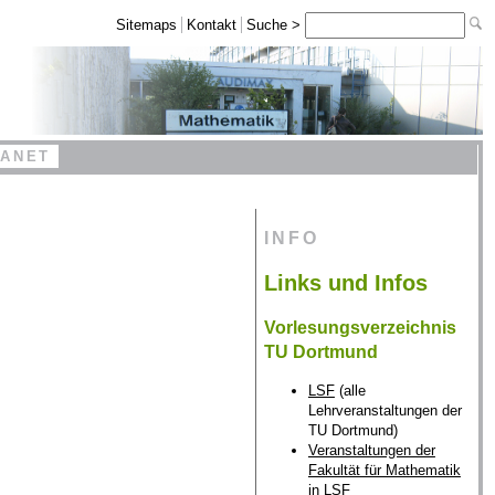
Sitemaps
Kontakt
Suche >
RANET
INFO
Links und Infos
Vorlesungsverzeichnis
TU Dortmund
LSF
(alle
Lehrveranstaltungen der
TU Dortmund)
Veranstaltungen der
Fakultät für Mathematik
in LSF