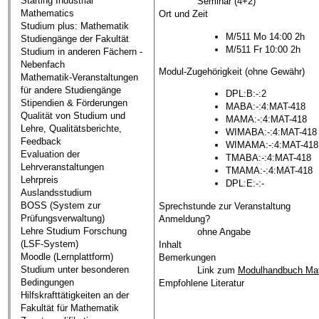
Starting Industrial
Seminar (4+2)
Mathematics
Ort und Zeit
Studium plus: Mathematik
M/511 Mo 14:00 2h
Studiengänge der Fakultät
M/511 Fr 10:00 2h
Studium in anderen Fächern -
Nebenfach
Modul-Zugehörigkeit (ohne Gewähr)
Mathematik-Veranstaltungen
für andere Studiengänge
DPL:B:-:2
Stipendien & Förderungen
MABA:-:4:MAT-418
Qualität von Studium und
MAMA:-:4:MAT-418
Lehre, Qualitätsberichte,
WIMABA:-:4:MAT-418
Feedback
WIMAMA:-:4:MAT-418
Evaluation der
TMABA:-:4:MAT-418
Lehrveranstaltungen
TMAMA:-:4:MAT-418
Lehrpreis
DPL:E:-:-
Auslandsstudium
BOSS (System zur
Sprechstunde zur Veranstaltung
Prüfungsverwaltung)
Anmeldung?
Lehre Studium Forschung
ohne Angabe
(LSF-System)
Inhalt
Moodle (Lernplattform)
Bemerkungen
Studium unter besonderen
Link zum
Modulhandbuch Ma
Bedingungen
Empfohlene Literatur
Hilfskrafttätigkeiten an der
Fakultät für Mathematik