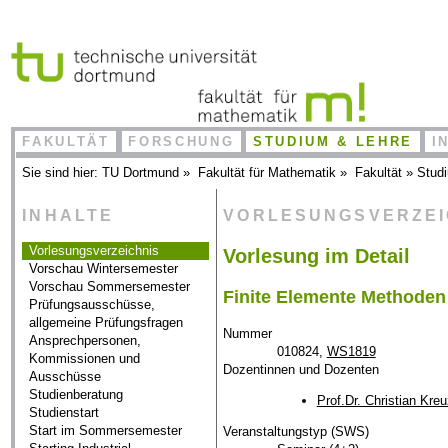
FAKULTÄT
FORSCHUNG
STUDIUM & LEHRE
I
Sie sind hier:
TU Dortmund
»
Fakultät für Mathematik
»
Fakultät
»
Stud
INHALTE
VORLESUNGSVERZE
Vorlesungsverzeichnis
Vorlesung im Detail
Vorschau Wintersemester
Vorschau Sommersemester
Finite Elemente Methoden
Prüfungsausschüsse,
allgemeine Prüfungsfragen
Nummer
Ansprechpersonen,
010824,
WS1819
Kommissionen und
Dozentinnen und Dozenten
Ausschüsse
Studienberatung
Prof.Dr. Christian Kreu
Studienstart
Start im Sommersemester
Veranstaltungstyp (SWS)