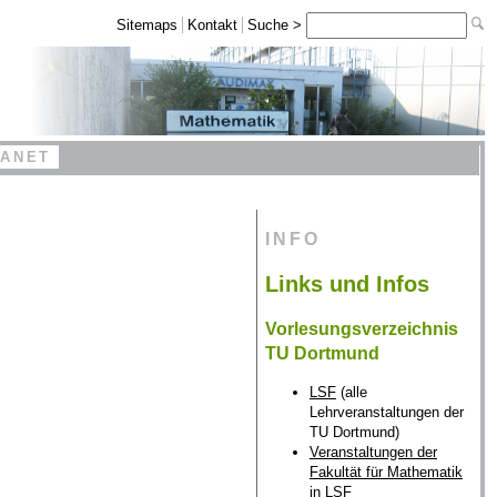
Sitemaps
Kontakt
Suche >
RANET
INFO
Links und Infos
Vorlesungsverzeichnis
TU Dortmund
LSF
(alle
Lehrveranstaltungen der
TU Dortmund)
Veranstaltungen der
Fakultät für Mathematik
in LSF