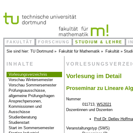
FAKULTÄT
FORSCHUNG
STUDIUM & LEHRE
I
Sie sind hier:
TU Dortmund
»
Fakultät für Mathematik
»
Fakultät
»
Stud
INHALTE
VORLESUNGSVERZE
Vorlesungsverzeichnis
Vorlesung im Detail
Vorschau Wintersemester
Vorschau Sommersemester
Proseminar zu Lineare Alg
Prüfungsausschüsse,
allgemeine Prüfungsfragen
Nummer
Ansprechpersonen,
011713,
WS2021
Kommissionen und
Dozentinnen und Dozenten
Ausschüsse
Studienberatung
Prof.Dr. Detlev Hoffm
Studienstart
Start im Sommersemester
Veranstaltungstyp (SWS)