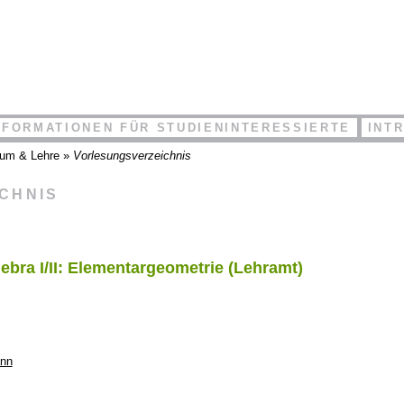
NFORMATIONEN FÜR STUDIENINTERESSIERTE
INT
ium & Lehre
»
Vorlesungsverzeichnis
ICHNIS
ebra I/II: Elementargeometrie (Lehramt)
ann