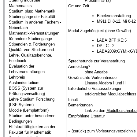
Starting Industrial
Proseminar (2)
Mathematics
Ort und Zeit
Studium plus: Mathematik
Blockveranstaltung
Studiengänge der Fakultät
M911 Di 8-12, Mi 8-12
Studium in anderen Fächern -
Nebenfach
Modul-Zugehörigkeit (ohne Gewähr)
Mathematik-Veranstaltungen
für andere Studiengänge
LABA:BFP:KE:5
Stipendien & Förderungen
DPL:C:-:2
Qualität von Studium und
LABA2009:GYM:-:GY
Lehre, Qualitätsberichte,
Feedback
Sprechstunde zur Veranstaltung
Evaluation der
Anmeldung?
Lehrveranstaltungen
ohne Angabe
Lehrpreis
Gewünschte Vorkenntnisse
Auslandsstudium
Lineare Algebra I und II
BOSS (System zur
Erforderliche Voraussetzungen
Prüfungsverwaltung)
erfolgreicher Modulabschluss 
Lehre Studium Forschung
Inhalt
(LSF-System)
Bemerkungen
Moodle (Lernplattform)
Link zu den
Modulbeschreib
Studium unter besonderen
Empfohlene Literatur
Bedingungen
Hilfskrafttätigkeiten an der
« (zurück) zum Vorlesungsverzeichnis
Fakultät für Mathematik