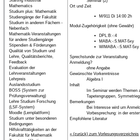
Starting Industrial
Seminar (2)
Mathematics
Ort und Zeit
Studium plus: Mathematik
M/911 Di 14:00 2h
Studiengänge der Fakultät
Studium in anderen Fächern -
Modul-Zugehörigkeit (ohne Gewähr)
Nebenfach
Mathematik-Veranstaltungen
DPL:B:-:4
für andere Studiengänge
MABA:-:5:MAT-5xy
Stipendien & Förderungen
WIMABA:-:5:MAT-5xy
Qualität von Studium und
Lehre, Qualitätsberichte,
Sprechstunde zur Veranstaltung
Feedback
Anmeldung?
Evaluation der
ohne Angabe
Lehrveranstaltungen
Gewünschte Vorkenntnisse
Lehrpreis
Algebra I
Auslandsstudium
Inhalt
BOSS (System zur
Im Seminar werden Themen au
Prüfungsverwaltung)
Tapetengruppen, Symmetriegru
Lehre Studium Forschung
Bemerkungen
(LSF-System)
Bei Interesse wird um Anmeld
Moodle (Lernplattform)
Vorbesprechung: in der erst
Studium unter besonderen
Empfohlene Literatur
Bedingungen
Hilfskrafttätigkeiten an der
« (zurück) zum Vorlesungsverzeichnis
Fakultät für Mathematik