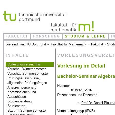
FAKULTÄT
FORSCHUNG
STUDIUM & LEHRE
I
Sie sind hier:
TU Dortmund
»
Fakultät für Mathematik
»
Fakultät
»
Stud
INHALTE
VORLESUNGSVERZE
Vorlesungsverzeichnis
Vorlesung im Detail
Vorschau Wintersemester
Vorschau Sommersemester
Bachelor-Seminar Algebr
Prüfungsausschüsse,
allgemeine Prüfungsfragen
Nummer
Ansprechpersonen,
011932,
SS16
Kommissionen und
Dozentinnen und Dozenten
Ausschüsse
Studienberatung
Prof.Dr. Daniel Plaum
Studienstart
Start im Sommersemester
Veranstaltungstyp (SWS)