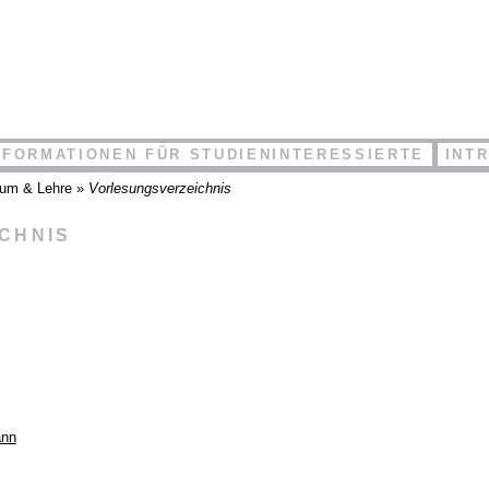
NFORMATIONEN FÜR STUDIENINTERESSIERTE
INT
ium & Lehre
»
Vorlesungsverzeichnis
ICHNIS
a
ann