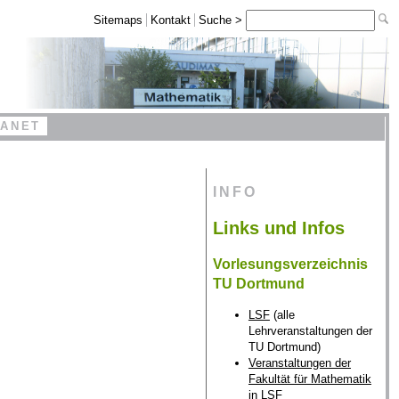
Sitemaps
Kontakt
Suche >
RANET
INFO
Links und Infos
Vorlesungsverzeichnis
TU Dortmund
LSF
(alle
Lehrveranstaltungen der
TU Dortmund)
Veranstaltungen der
Fakultät für Mathematik
in LSF