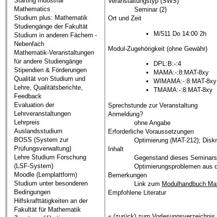
Starting Industrial
Veranstaltungstyp (SWS)
Mathematics
Seminar (2)
Studium plus: Mathematik
Ort und Zeit
Studiengänge der Fakultät
M/511 Do 14:00 2h
Studium in anderen Fächern -
Nebenfach
Modul-Zugehörigkeit (ohne Gewähr)
Mathematik-Veranstaltungen
für andere Studiengänge
DPL:B:-:4
Stipendien & Förderungen
MAMA:-:8:MAT-8xy
Qualität von Studium und
WIMAMA:-:8:MAT-8xy
Lehre, Qualitätsberichte,
TMAMA:-:8:MAT-8xy
Feedback
Evaluation der
Sprechstunde zur Veranstaltung
Lehrveranstaltungen
Anmeldung?
Lehrpreis
ohne Angabe
Auslandsstudium
Erforderliche Voraussetzungen
BOSS (System zur
Optimierung (MAT-212); Disk
Prüfungsverwaltung)
Inhalt
Lehre Studium Forschung
Gegenstand dieses Seminars 
(LSF-System)
Optimierungsproblemen aus d
Moodle (Lernplattform)
Bemerkungen
Studium unter besonderen
Link zum
Modulhandbuch Ma
Bedingungen
Empfohlene Literatur
Hilfskrafttätigkeiten an der
Fakultät für Mathematik
« (zurück) zum Vorlesungsverzeichnis