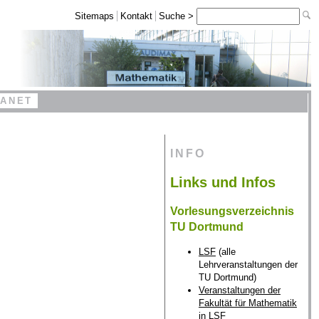
Sitemaps
Kontakt
Suche >
RANET
INFO
Links und Infos
Vorlesungsverzeichnis
TU Dortmund
LSF
(alle
Lehrveranstaltungen der
TU Dortmund)
Veranstaltungen der
Fakultät für Mathematik
in LSF