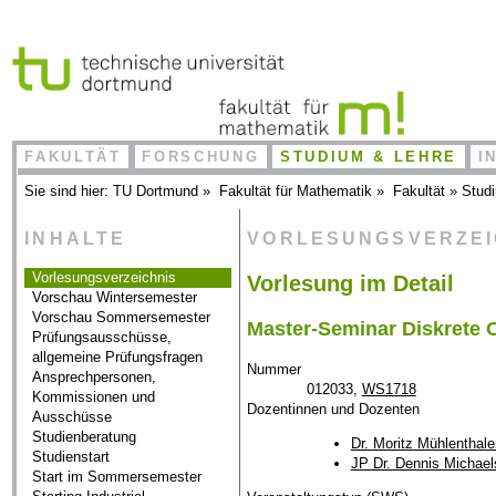
FAKULTÄT
FORSCHUNG
STUDIUM & LEHRE
I
Sie sind hier:
TU Dortmund
»
Fakultät für Mathematik
»
Fakultät
»
Stud
INHALTE
VORLESUNGSVERZE
Vorlesungsverzeichnis
Vorlesung im Detail
Vorschau Wintersemester
Vorschau Sommersemester
Master-Seminar Diskrete O
Prüfungsausschüsse,
allgemeine Prüfungsfragen
Nummer
Ansprechpersonen,
012033,
WS1718
Kommissionen und
Dozentinnen und Dozenten
Ausschüsse
Studienberatung
Dr. Moritz Mühlenthale
Studienstart
JP Dr. Dennis Michael
Start im Sommersemester