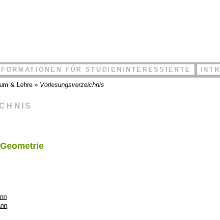
NFORMATIONEN FÜR STUDIENINTERESSIERTE
INT
ium & Lehre
»
Vorlesungsverzeichnis
ICHNIS
 Geometrie
ann
ann