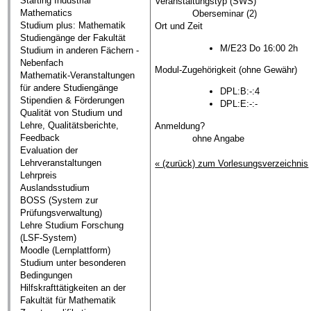
Starting Industrial
Veranstaltungstyp (SWS)
Mathematics
Oberseminar (2)
Studium plus: Mathematik
Ort und Zeit
Studiengänge der Fakultät
M/E23 Do 16:00 2h
Studium in anderen Fächern -
Nebenfach
Modul-Zugehörigkeit (ohne Gewähr)
Mathematik-Veranstaltungen
für andere Studiengänge
DPL:B:-:4
Stipendien & Förderungen
DPL:E:-:-
Qualität von Studium und
Lehre, Qualitätsberichte,
Anmeldung?
Feedback
ohne Angabe
Evaluation der
Lehrveranstaltungen
« (zurück) zum Vorlesungsverzeichnis
Lehrpreis
Auslandsstudium
BOSS (System zur
Prüfungsverwaltung)
Lehre Studium Forschung
(LSF-System)
Moodle (Lernplattform)
Studium unter besonderen
Bedingungen
Hilfskrafttätigkeiten an der
Fakultät für Mathematik