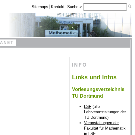
Sitemaps
Kontakt
Suche >
RANET
INFO
Links und Infos
Vorlesungsverzeichnis
TU Dortmund
LSF
(alle
Lehrveranstaltungen der
TU Dortmund)
Veranstaltungen der
Fakultät für Mathematik
in LSF