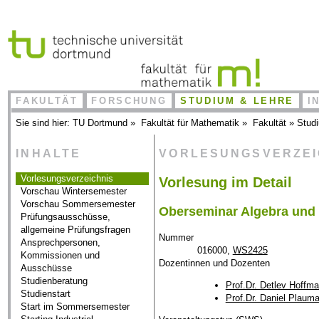
FAKULTÄT
FORSCHUNG
STUDIUM & LEHRE
I
Sie sind hier:
TU Dortmund
»
Fakultät für Mathematik
»
Fakultät
»
Stud
INHALTE
VORLESUNGSVERZE
Vorlesungsverzeichnis
Vorlesung im Detail
Vorschau Wintersemester
Vorschau Sommersemester
Oberseminar Algebra und
Prüfungsausschüsse,
allgemeine Prüfungsfragen
Nummer
Ansprechpersonen,
016000,
WS2425
Kommissionen und
Dozentinnen und Dozenten
Ausschüsse
Studienberatung
Prof.Dr. Detlev Hoffm
Studienstart
Prof.Dr. Daniel Plaum
Start im Sommersemester