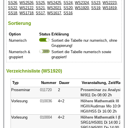
SS26
,
WS2526
,
SS25
,
WS2425
,
SS24
,
WS2324
,
SS23
,
WS2223
,
SS22
,
WS2122
,
SS21
,
WS2021
,
SS20
,
WS1920
,
SS19
,
WS1819
,
SS18
,
WS1718
,
SS17
,
WS1617
,
SS16
Sortierung
Option
Status
Erklärung
Numerisch
Sortiert die Tabelle nur numerisch, ohne
Gruppierung!
Numerisch &
Sortiert die Tabelle numerisch sowie
gruppiert
gruppiert!
Verzeichnisliste (WS1920)
Typ
Nummer
Dauer
Veranstaltung, Zeit/Raum
Proseminar
011720
2
Proseminar zu Analysis I/I
M/911 Do 08:00 2h
Vorlesung
010036
4+2
Höhere Mathematik III (BC
HGIII/Audimax Mo 10:00 2h
HGII/HS5 Di 16:00 2h
Vorlesung
010004
4+2
Höhere Mathematik I (BCI
SRG1/HS001 Di 14:00 2h
SRG1/HS001 Do 14:00 2h