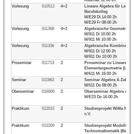
Vorlesung
010512
4+2
Lineare Algebra für Lehr
Berufskolleg
M/E29 Di 14:00 2h
M/E29 Fr 08:00 2h
Vorlesung
011368
4+2
Algebraische Geometrie I
M/911 Di 10:00 2h
M/911 Mi 10:00 2h
Vorlesung
011336
4+2
Algebraische Kombinatori
M/911 Di 12:00 2h
M/911 Do 10:00 2h
Proseminar
011713
2
Proseminar zu Lineare Alge
Elementargeometrie (Lehr
M/611 Mi 16:00 2h
Seminar
011962
2
Seminar Algebra & Zahlen
M/511 Do 08:00 2h
Oberseminar
016000
2
Oberseminar Algebra und
M/E23 Do 16:00 2h
Praktikum
012015
2
Studienprojekt WiMa Nume
n.V.
Praktikum
012200
2
Studienprojekt Modellbild
Technomathematik (Bachel