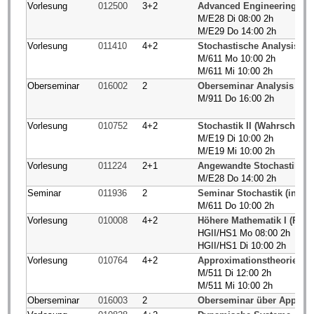
Vorlesung
012500
3+2
Advanced Engineering Ma
M/E28 Di 08:00 2h
M/E29 Do 14:00 2h
Vorlesung
011410
4+2
Stochastische Analysis un
M/611 Mo 10:00 2h
M/611 Mi 10:00 2h
Oberseminar
016002
2
Oberseminar Analysis und
M/911 Do 16:00 2h
Vorlesung
010752
4+2
Stochastik II (Wahrscheinli
M/E19 Di 10:00 2h
M/E19 Mi 10:00 2h
Vorlesung
011224
2+1
Angewandte Stochastik
M/E28 Do 14:00 2h
Seminar
011936
2
Seminar Stochastik (incl.
M/611 Do 10:00 2h
Vorlesung
010008
4+2
Höhere Mathematik I (P/M
HGII/HS1 Mo 08:00 2h
HGII/HS1 Di 10:00 2h
Vorlesung
010764
4+2
Approximationstheorie
M/511 Di 12:00 2h
M/511 Mi 10:00 2h
Oberseminar
016003
2
Oberseminar über Approxi