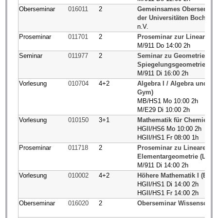
Oberseminar
016011
2
Gemeinsames Oberseminar 
der Universitäten Bochum
n.V.
Proseminar
011701
2
Proseminar zur Linearen Al
M/911 Do 14:00 2h
Seminar
011977
2
Seminar zu Geometrie (Ko
Spiegelungsgeometrie, L
M/911 Di 16:00 2h
Vorlesung
010704
4+2
Algebra I / Algebra und Za
Gym)
MB/HS1 Mo 10:00 2h
M/E29 Di 10:00 2h
Vorlesung
010150
3+1
Mathematik für Chemiestud
HGII/HS6 Mo 10:00 2h
HGII/HS1 Fr 08:00 1h
Proseminar
011718
2
Proseminar zu Lineare Alge
Elementargeometrie (Lehr
M/911 Di 14:00 2h
Vorlesung
010002
4+2
Höhere Mathematik I (BCI/
HGII/HS1 Di 14:00 2h
HGII/HS1 Fr 14:00 2h
Oberseminar
016020
2
Oberseminar Wissenschaft