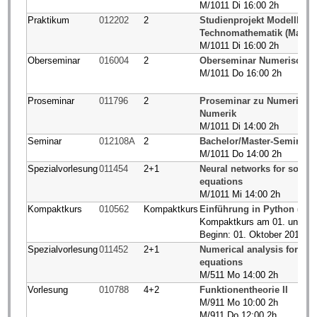
M/1011 Di 16:00 2h
Praktikum
012202
2
Studienprojekt Modellbild
Technomathematik (Master
M/1011 Di 16:00 2h
Oberseminar
016004
2
Oberseminar Numerische 
M/1011 Do 16:00 2h
Proseminar
011796
2
Proseminar zu Numerik / 
Numerik
M/1011 Di 14:00 2h
Seminar
012108A
2
Bachelor/Master-Seminar 
M/1011 Do 14:00 2h
Spezialvorlesung
011454
2+1
Neural networks for solving
equations
M/1011 Mi 14:00 2h
Kompaktkurs
010562
Kompaktkurs
Einführung in Python (Pyt
Kompaktkurs am 01. und 02
Beginn: 01. Oktober 2019, 9
Spezialvorlesung
011452
2+1
Numerical analysis for fract
equations
M/511 Mo 14:00 2h
Vorlesung
010788
4+2
Funktionentheorie II
M/911 Mo 10:00 2h
M/911 Do 12:00 2h