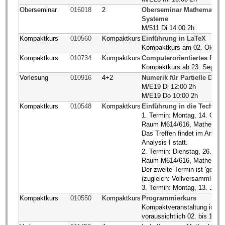
Oberseminar
016018
2
Oberseminar Mathematisc
Systeme
M/511 Di 14:00 2h
Kompaktkurs
010560
Kompaktkurs
Einführung in LaTeX
Kompaktkurs am 02. Oktobe
Kompaktkurs
010734
Kompaktkurs
Computerorientiertes Pro
Kompaktkurs ab 23. Septem
Vorlesung
010916
4+2
Numerik für Partielle Diffe
M/E19 Di 12:00 2h
M/E19 Do 10:00 2h
Kompaktkurs
010548
Kompaktkurs
Einführung in die Technom
1. Termin: Montag, 14. Okto
Raum M614/616, Mathemati
Das Treffen findet im Ansch
Analysis I statt.
2. Termin: Dienstag, 26. No
Raum M614/616, Mathemati
Der zweite Termin ist 'genera
(zugleich: Vollversammlung
3. Termin: Montag, 13. Janu
Kompaktkurs
010550
Kompaktkurs
Programmierkurs
Kompaktveranstaltung im Fe
voraussichtlich 02. bis 13. 