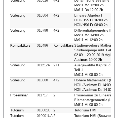
Vorlesung
010828
4+2
Dynamische Systeme
M/911 Mo 12:00 2h
M/611 Do 12:00 2h
Vorlesung
010504
4+2
Lineare Algebra I
HGII/HS5 Di 16:00 2h
HGII/HS6 Fr 08:00 2h
Vorlesung
010798
4+2
Differentialgeometrie II
M/911 Mo 14:00 2h
M/911 Mi 12:00 2h
Kompaktkurs
010496
Kompaktkurs
Studienvorkurs Mathematik 
Studiengänge inkl. Lehramt
02.09. - 20.09.2019 täglich 
Audimax 10:00 2h
Vorlesung
011212A
2+1
Ausgewählte Kapitel der 
Teil 1
M/911 Mi 08:00 2h
Vorlesung
010000
4+2
Höhere Mathematik I (BCI
HGIII/Audimax Di 14:00 2h
HGIII/Audimax Do 14:00 2h
Proseminar
011717
2
Proseminar zu Lineare Alge
Elementargeometrie (Lehr
M/511 Mi 08:00 2h
Tutorium
010001U
2
Tutorium HMI
Tutorium
010001UA
2
Tutorium HMI (Bauwesen)