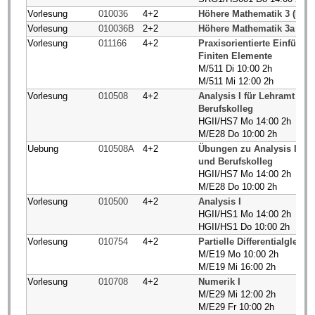
Vorlesung
010036
4+2
Höhere Mathematik 3 (MB)
Vorlesung
010036B
2+2
Höhere Mathematik 3a (BC
Vorlesung
011166
4+2
Praxisorientierte Einführu
Finiten Elemente
M/511 Di 10:00 2h
M/511 Mi 12:00 2h
Vorlesung
010508
4+2
Analysis I für Lehramt G
Berufskolleg
HGII/HS7 Mo 14:00 2h
M/E28 Do 10:00 2h
Uebung
010508A
4+2
Übungen zu Analysis I fü
und Berufskolleg
HGII/HS7 Mo 14:00 2h
M/E28 Do 10:00 2h
Vorlesung
010500
4+2
Analysis I
HGII/HS1 Mo 14:00 2h
HGII/HS1 Do 10:00 2h
Vorlesung
010754
4+2
Partielle Differentialgleich
M/E19 Mo 10:00 2h
M/E19 Mi 16:00 2h
Vorlesung
010708
4+2
Numerik I
M/E29 Mi 12:00 2h
M/E29 Fr 10:00 2h