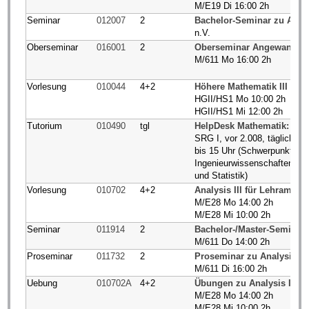
M/E19 Di 16:00 2h
Seminar
012007
2
Bachelor-Seminar zu Anal
n.V.
Oberseminar
016001
2
Oberseminar Angewandte 
M/611 Mo 16:00 2h
Vorlesung
010044
4+2
Höhere Mathematik III (P/E
HGII/HS1 Mo 10:00 2h
HGII/HS1 Mi 12:00 2h
Tutorium
010490
tgl
HelpDesk Mathematik: Off
SRG I, vor 2.008, tägliche 
bis 15 Uhr (Schwerpunkt Nat
Ingenieurwissenschaften, S
und Statistik)
Vorlesung
010702
4+2
Analysis III für Lehramt 
M/E28 Mo 14:00 2h
M/E28 Mi 10:00 2h
Seminar
011914
2
Bachelor-/Master-Seminar 
M/611 Do 14:00 2h
Proseminar
011732
2
Proseminar zu Analysis I/I
M/611 Di 16:00 2h
Uebung
010702A
4+2
Übungen zu Analysis III 
M/E28 Mo 14:00 2h
M/E28 Mi 10:00 2h