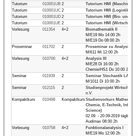
Tutorium
010001UB
2
Tutorium HMI (Maschinenb
Tutorium
010001UC
2
Tutorium HMI (Logistik)
Tutorium
010001UD
2
Tutorium HMI (Bio- und C
Tutorium
010001UE
2
Tutorium HMI (Wirtschafts
Vorlesung
011354
4+2
Biomathematik II
M/E19 Mo 14:00 2h
M/E19 Do 08:00 2h
Proseminar
011702
2
Proseminar zu Analysis I/I
M/611 Mi 12:00 2h
Vorlesung
010700
4+2
Analysis III
M/E28 Di 16:00 2h
Chemie/HS1 Do 10:00 2h
Seminar
011939
2
Seminar Stochastik LA G
M/1011 Di 10:00 2h
Seminar
012115
2
Studienprojekt Wirtschaft
n.V.
Kompaktkurs
010498
Kompaktkurs
Studienvorkurs Mathematik
Chemie, E-Technik, Informa
Science)
02.09. - 20.09-2019 täglich
Audimax 08:00 2h
Vorlesung
010758
4+2
Funktionalanalysis I
M/E19 Mo 12:00 2h