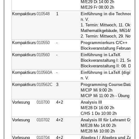
M/E29 Di 14:00 2h
M/E29 Fr 08:00 2h
Kompaktkurs
010548
1
Einführung in die Technomath
n. V.
1. Termin: Mittwoch, 11. Oktobe
Mathematikgebäude, M614/616
2. Termin: Mittwoch, 29. Novem
Kompaktkurs
010550
-
Programmierkurs C/C++
Blockveranstaltung Februar/Mär
Kompaktkurs
010560
-
Einführung in LaTeX
Blockveranstaltung I: 21. Sept
Blockveranstaltung II: 08. Dez
Kompaktkurs
010560A
-
Einführung in LaTeX (digitaler
n. V.
Kompaktkurs
010562C
3
Programming Course:Data Sci
M/CIP Mi 9:00 2h
M/CIP Mi 11:00 2h - Übung
Vorlesung
010700
4+2
Analysis III
M/E28 Di 16:00 2h
C/HS 1 Do 10:00 2h
Vorlesung
010702
4+2
Analysis III für Lehramt Gym
M/E28 Mo 14:00 2h
M/E28 Mi 10:00 2h
Vorlesung
010704
4+2
Algebra I / Algebra und Zahlen