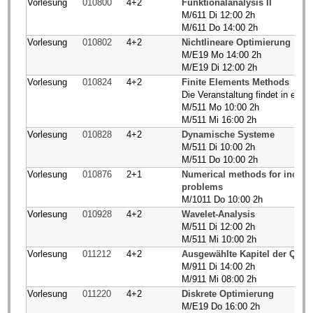
Vorlesung
010800
4+2
Funktionalanalysis II
M/611 Di 12:00 2h
M/611 Do 14:00 2h
Vorlesung
010802
4+2
Nichtlineare Optimierung
M/E19 Mo 14:00 2h
M/E19 Di 12:00 2h
Vorlesung
010824
4+2
Finite Elements Methods
Die Veranstaltung findet in engli
M/511 Mo 10:00 2h
M/511 Mi 16:00 2h
Vorlesung
010828
4+2
Dynamische Systeme
M/511 Di 10:00 2h
M/511 Do 10:00 2h
Vorlesung
010876
2+1
Numerical methods for incomp
problems
M/1011 Do 10:00 2h
Vorlesung
010928
4+2
Wavelet-Analysis
M/511 Di 12:00 2h
M/511 Mi 10:00 2h
Vorlesung
011212
4+2
Ausgewählte Kapitel der Qua
M/911 Di 14:00 2h
M/911 Mi 08:00 2h
Vorlesung
011220
4+2
Diskrete Optimierung
M/E19 Do 16:00 2h