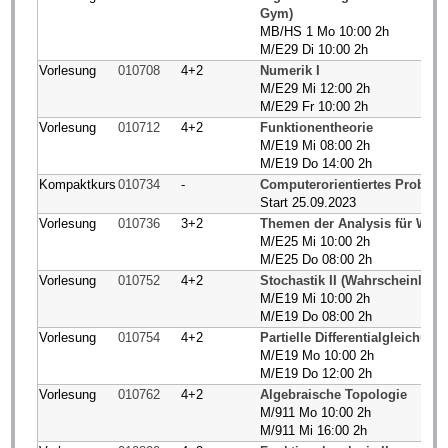
Gym)
MB/HS 1 Mo 10:00 2h
M/E29 Di 10:00 2h
Vorlesung
010708
4+2
Numerik I
M/E29 Mi 12:00 2h
M/E29 Fr 10:00 2h
Vorlesung
010712
4+2
Funktionentheorie
M/E19 Mi 08:00 2h
M/E19 Do 14:00 2h
Kompaktkurs
010734
-
Computerorientiertes Proble
Start 25.09.2023
Vorlesung
010736
3+2
Themen der Analysis für WiM
M/E25 Mi 10:00 2h
M/E25 Do 08:00 2h
Vorlesung
010752
4+2
Stochastik II (Wahrscheinlichke
M/E19 Mi 10:00 2h
M/E19 Do 08:00 2h
Vorlesung
010754
4+2
Partielle Differentialgleichung
M/E19 Mo 10:00 2h
M/E19 Do 12:00 2h
Vorlesung
010762
4+2
Algebraische Topologie
M/911 Mo 10:00 2h
M/911 Mi 16:00 2h