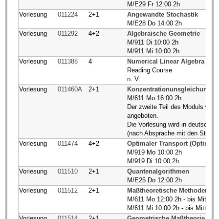
M/E29 Fr 12:00 2h
Vorlesung
011224
2+1
Angewandte Stochastik
M/E28 Do 14:00 2h
Vorlesung
011292
4+2
Algebraische Geometrie
M/911 Di 10:00 2h
M/911 Mi 10:00 2h
Vorlesung
011388
4
Numerical Linear Algebra (Re
Reading Course
n. V.
Vorlesung
011460A
2+1
Konzentrationunsgleichungen 
M/611 Mo 16:00 2h
Der zweite Teil des Moduls wir
angeboten.
Die Vorlesung wird in deutsch o.
(nach Absprache mit den Studie
Vorlesung
011474
4+2
Optimaler Transport (Optimal 
M/919 Mo 10:00 2h
M/919 Di 10:00 2h
Vorlesung
011510
2+1
Quantenalgorithmen
M/E25 Do 12:00 2h
Vorlesung
011512
2+1
Maßtheoretische Methoden de
M/611 Mo 12:00 2h - bis Mitte 
M/611 Mi 10:00 2h - bis Mitte 
Vorlesung
011514
2+1
Geometrische Maßtheorie