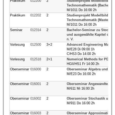
Praktikum
012200
2
Studienprojekt Modellbildung
Technomathematik (Bachelor)
M/1011 Do 16:00 2h
Praktikum
012202
2
Studienprojekt Modellbildung
Technomathematik (Master)
M/1011 Do 16:00 2h
Seminar
012314
2
Bachelor-Seminar zu Stochast
und ausgewählte Kapitel der S
n. V.
Vorlesung
012500
3+2
Advanced Engineering Mathe
M/E28 Di 09:00 1h
C/HS3 Do 14:00 2h
Vorlesung
012518
2+1
Numerical Methods for PDEs
HGII/HS1 Fr 14:00 2h
Oberseminar
016000
2
Oberseminar Algebra und Geo
M/E23 Do 16:00 2h
Oberseminar
016001
2
Oberseminar Angewandte Ana
M/611 Mi 16:00 2h
Oberseminar
016002
2
Oberseminar Stochastik und A
M/911 Do 16:00 2h
Oberseminar
016003
2
Oberseminar Approximationst