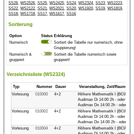
SS26
,
WS2526
,
SS25
,
WS2425
,
SS24
,
WS2324
,
SS23
,
WS2223
,
SS22
,
WS2122
,
SS21
,
WS2021
,
SS20
,
WS1920
,
SS19
,
WS1819
,
SS18
,
WS1718
,
SS17
,
WS1617
,
SS16
Sortierung
Option
Status
Erklärung
Numerisch
Sortiert die Tabelle nur numerisch, ohne
Gruppierung!
Numerisch &
Sortiert die Tabelle numerisch sowie
gruppiert
gruppiert!
Verzeichnisliste (WS2324)
Typ
Nummer
Dauer
Veranstaltung, Zeit/Raum
Vorlesung
010000
4+2
Höhere Mathematik I (BCI/BW
Audimax Di 14:00 2h - oder onli
Audimax Do 14:00 2h - oder onl
Vorlesung
010002
4+2
Höhere Mathematik I (BCI/BW/
Audimax Di 14:00 2h - oder onli
Audimax Do 14:00 2h - oder onl
Vorlesung
010004
4+2
Höhere Mathematik I (BCI/BW/
Audimax Di 14:00 2h - oder onli