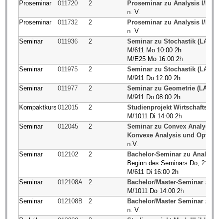
Proseminar
011720
2
Proseminar zu Analysis I/II (L
n. V.
Proseminar
011732
2
Proseminar zu Analysis I/II (L
n. V.
Seminar
011936
2
Seminar zu Stochastik (LA G
M/611 Mo 10:00 2h
M/E25 Mo 16:00 2h
Seminar
011975
2
Seminar zu Stochastik (LA G
M/911 Do 12:00 2h
Seminar
011977
2
Seminar zu Geometrie (LA Gy
M/911 Do 08:00 2h
Kompaktkurs
012015
2
Studienprojekt Wirtschaftsmat
M/1011 Di 14:00 2h
Seminar
012045
2
Seminar zu Convex Analysis a
Konvexe Analysis und Optima
n.V.
Seminar
012102
2
Bachelor-Seminar zu Analysis
Beginn des Seminars Do, 21.11
M/611 Di 16:00 2h
Seminar
012108A
2
Bachelor/Master-Seminar zu 
M/1011 Do 14:00 2h
Seminar
012108B
2
Bachelor/Master Seminar zu 
n. V.