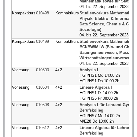
Mathematik sowie für Statistik
04. bis 22. September 2023
Kompaktkurs
010498
Kompaktkurs
Studienvorkurs Mathematik (f
Physik, Elektro- & Information
Data Science, Chemie & Chemi
Soziologie)
04. bis 22. September 2023
Kompaktkurs
010499
Kompaktkurs
Studienvorkurs Mathematik fü
BCI/BW/MLW (Bio- und Chemi
Bauingenieurwesen, Maschine
Wirtschaftsingenieurwesen)
04. bis 22. September 2023
Vorlesung
010500
4+2
Analysis I
HGII/HS1 Mo 14:00 2h
HGII/HS1 Do 10:00 2h
Vorlesung
010504
4+2
Lineare Algebra I
HGII/HS1 Di 14:00 2h
HGII/HS6 Fr 08:00 2h
Vorlesung
010508
4+2
Analysis I für Lehramt Gymn
Berufskolleg
HGII/HS7 Mo 14:00 2h
M/E28 Do 10:00 2h
Vorlesung
010512
4+2
Lineare Algebra für Lehramt
Berufskolleg