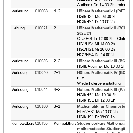
Audimax Do 14:00 2h - oder onl
Vorlesung
010008
4+2
Höhere Mathematik I (P/ET/I-I)
HGII/HS1 Mo 08:00 2h
HGII/HS1 Di 10:00 2h
Uebung
010021
2
Höhere Mathematik II (BCI/B
2023/24
CT/ZE01 Fr 12:00 2h - Globalüb
HG1/HS4 Mi 14:00 2h
HG1/HS1 Mi 16:00 2h
HG1/HS4 Do 14:00 2h
Vorlesung
010036
2+2
Höhere Mathematik III (BCI/B
HGIII/Audimax Mo 10:00 2h
Vorlesung
010040
2+1
Höhere Mathematik IV (BCI/MB
n. V.
Wiederholerveranstaltung
Vorlesung
010044
4+2
Höhere Mathematik III (P/ET/I-I
HGII/HS1 Mo 10:00 2h
HGII/HS1 Mi 12:00 2h
Vorlesung
010150
3+1
Mathematik für Chemiestudier
EF50/HS1 Mo 10:00 2h
HGII/HS1 Fr 08:00 1h
Kompaktkurs
010496
Kompaktkurs
Studienvorkurs Mathematik (fü
mathematische Studiengänge 