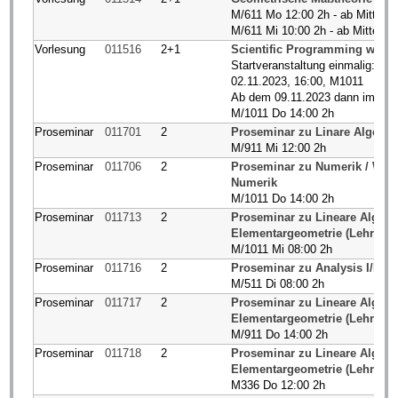
M/611 Mo 12:00 2h - ab Mitte d
M/611 Mi 10:00 2h - ab Mitte d
Vorlesung
011516
2+1
Scientific Programming with 
Startveranstaltung einmalig:
02.11.2023, 16:00, M1011
Ab dem 09.11.2023 dann immer
M/1011 Do 14:00 2h
Proseminar
011701
2
Proseminar zu Linare Algebra I
M/911 Mi 12:00 2h
Proseminar
011706
2
Proseminar zu Numerik / WiM
Numerik
M/1011 Do 14:00 2h
Proseminar
011713
2
Proseminar zu Lineare Algebra 
Elementargeometrie (Lehramt
M/1011 Mi 08:00 2h
Proseminar
011716
2
Proseminar zu Analysis I/II (
M/511 Di 08:00 2h
Proseminar
011717
2
Proseminar zu Lineare Algebra 
Elementargeometrie (Lehramt
M/911 Do 14:00 2h
Proseminar
011718
2
Proseminar zu Lineare Algebra 
Elementargeometrie (Lehramt
M336 Do 12:00 2h